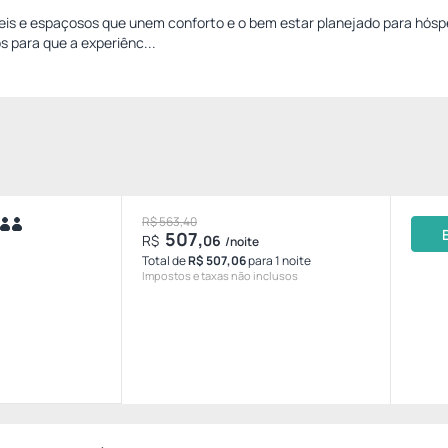
is e espaçosos que unem conforto e o bem estar planejado para hós
 para que a experiênc...
R$ 563,40
507,
R$
06
/noite
Total de
R$ 507,06
para 1 noite
Impostos e taxas não inclusos