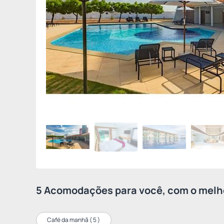
5 Acomodações para você, com o melho
Café da manhã (
5
)