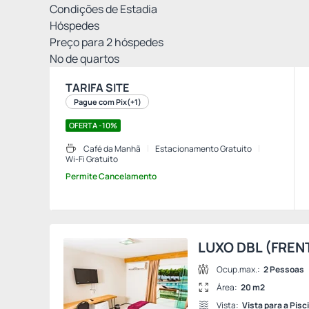
Condições de Estadia
Hóspedes
Preço para
2
hóspedes
Nº de quartos
TARIFA SITE
Pague com Pix
(+1)
OFERTA -10%
Café da Manhã
Estacionamento Gratuito
Wi-Fi Gratuito
Permite Cancelamento
LUXO DBL (FREN
Ocup.max.:
2 Pessoas
Área:
20 m2
Vista:
Vista para a Pisc