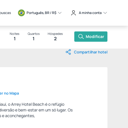
 buscas
Português, BR / 
R$
A minha conta
Noites
Quartos
Hóspedes
Modificar
1
1
2
Compartilhar hotel
er no Mapa
auí, o Arrey Hotel Beach é o refúgio
diversão e bem-estar em um só lugar. Os
s e aconchegantes,