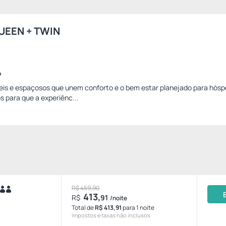
UEEN + TWIN
o
is e espaçosos que unem conforto e o bem estar planejado para hós
 para que a experiênc...
R$ 459,90
413,
R$
91
/noite
Total de
R$ 413,91
para 1 noite
Impostos e taxas não inclusos