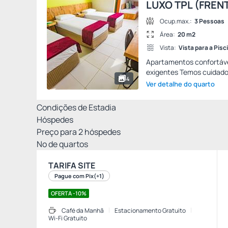
LUXO TPL (FREN
Ocup.max.:
3 Pessoas
Área:
20 m2
Vista:
Vista para a Pisc
Apartamentos confortáve
exigentes Temos cuidados
4
Ver detalhe do quarto
Condições de Estadia
Hóspedes
Preço para
2
hóspedes
Nº de quartos
TARIFA SITE
Pague com Pix
(+1)
OFERTA -10%
Café da Manhã
Estacionamento Gratuito
Wi-Fi Gratuito