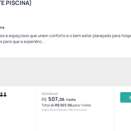
TE PISCINA)
ina
is e espaçosos que unem conforto e o bem estar planejado para hós
 para que a experiênc...
R$ 563,40
507,
R$
06
/noite
Total de
R$ 507,06
para 1 noite
Impostos e taxas não inclusos