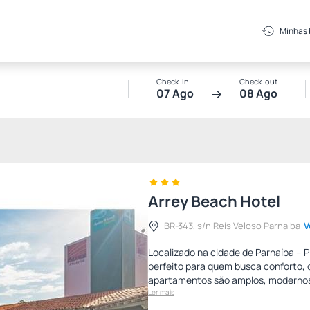
Minhas
Check-in
Check-out
07 Ago
08 Ago
Arrey Beach Hotel
BR-343, s/n Reis Veloso Parnaiba
V
Localizado na cidade de Parnaíba – Pi
perfeito para quem busca conforto, 
apartamentos são amplos, moderno
Ler mais