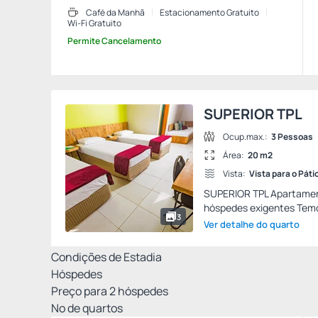
Café da Manhã
Estacionamento Gratuito
Wi-Fi Gratuito
Permite Cancelamento
SUPERIOR TPL
Ocup.max.:
3 Pessoas
Área:
20 m2
Vista:
Vista para o Páti
SUPERIOR TPL Apartament
hóspedes exigentes Temo
3
Ver detalhe do quarto
Condições de Estadia
Hóspedes
Preço para
2
hóspedes
Nº de quartos