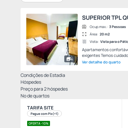
SUPERIOR TPL Q
Ocup.max.:
3 Pessoas
Área:
20 m2
Vista:
Vista para o Páti
Apartamentos confortáve
exigentes Temos cuidados
4
Ver detalhe do quarto
Condições de Estadia
Hóspedes
Preço para
2
hóspedes
Nº de quartos
TARIFA SITE
Pague com Pix
(+1)
OFERTA -10%