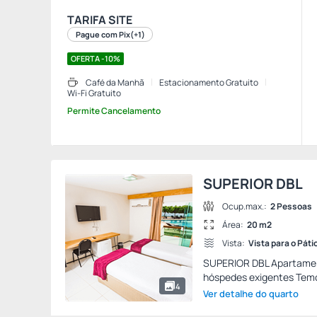
TARIFA SITE
Pague com Pix
(+1)
OFERTA -10%
Café da Manhã
Estacionamento Gratuito
Wi-Fi Gratuito
Permite Cancelamento
SUPERIOR DBL
Ocup.max.:
2 Pessoas
Área:
20 m2
Vista:
Vista para o Páti
SUPERIOR DBL Apartament
hóspedes exigentes Temo
4
Ver detalhe do quarto