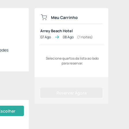
Meu Carrinho
Arrey Beach Hotel
07 Ago
08 Ago
(
1
noites)
pedes
Selecione quartos da lista ao lado
para reservar.
Reservar Agora
Escolher