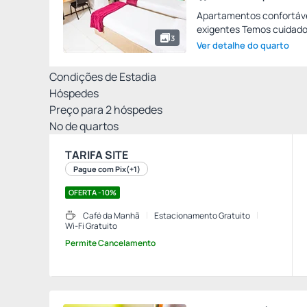
Apartamentos confortáve
exigentes Temos cuidados
3
Ver detalhe do quarto
Condições de Estadia
Hóspedes
Preço para
2
hóspedes
Nº de quartos
TARIFA SITE
Pague com Pix
(+1)
OFERTA -10%
Café da Manhã
Estacionamento Gratuito
Wi-Fi Gratuito
Permite Cancelamento