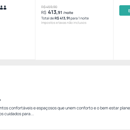
R$ 459,90
413,
R$
91
/noite
Total de
R$ 413,91
para 1 noite
Impostos e taxas não inclusos
o
os confortáveis e espaçosos que unem conforto e o bem estar plane
s cuidados para...