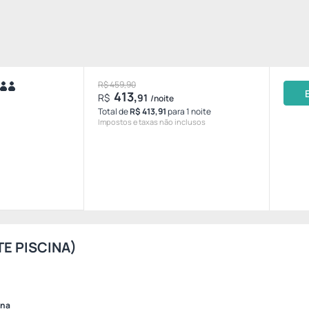
R$ 459,90
413,
R$
91
/noite
Total de
R$ 413,91
para 1 noite
Impostos e taxas não inclusos
TE PISCINA)
ina