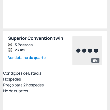
Total de
R$ 378,00
Impostos e taxas não inclusos
Escolher
Superior Convention twin
3 Pessoas
23 m2
Ver detalhe do quarto
6
Condições de Estadia
Hóspedes
Preço para
2
hóspedes
Nº de quartos
Oferta Exclusiva Royal
Preço para 2 Hóspedes:
Pague com Cartão de crédito