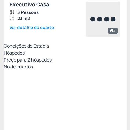
Executivo Casal
3 Pessoas
23 m2
Ver detalhe do quarto
4
Condições de Estadia
Hóspedes
Preço para
2
hóspedes
Nº de quartos
Oferta Exclusiva Royal
Preço para 2 Hóspedes:
Pague com Cartão de crédito
Café da manhã
Wi Fi
Não Reembolsável
PROMOÇÃO FLASH! Você é Especial. -30%