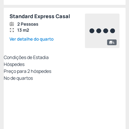
Standard Express Casal
2 Pessoas
13 m2
Ver detalhe do quarto
4
Condições de Estadia
Hóspedes
Preço para
2
hóspedes
Nº de quartos
Oferta Exclusiva Royal
Preço para 2 Hóspedes:
Pague com Cartão de crédito
Café da manhã
Wi Fi
Não Reembolsável