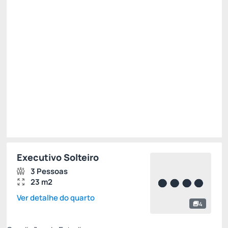
Café da manhã
Wi Fi
Permite Cancelamento
R$
378,
00
/noite
Total de
R$ 378,00
Impostos e taxas não inclusos
Escolher
Executivo Solteiro
3 Pessoas
23 m2
Ver detalhe do quarto
4