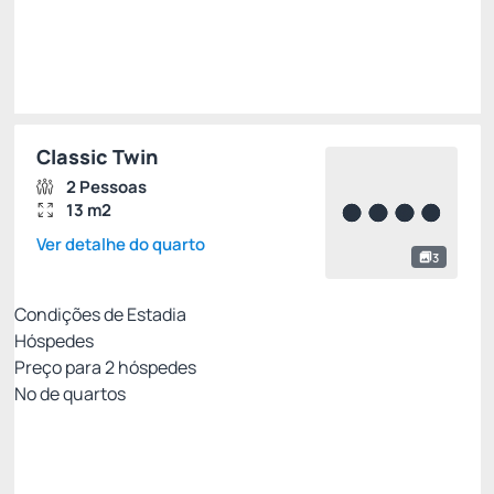
Impostos e taxas não inclusos
Escolher
Classic Twin
2 Pessoas
13 m2
Ver detalhe do quarto
3
Condições de Estadia
Hóspedes
Preço para
2
hóspedes
Nº de quartos
Oferta Exclusiva Royal
Preço para 2 Hóspedes:
Pague com Cartão de crédito