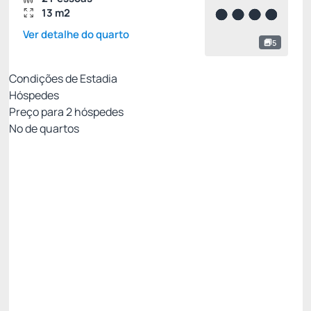
13 m2
Ver detalhe do quarto
5
Condições de Estadia
Hóspedes
Preço para
2
hóspedes
Nº de quartos
Oferta Exclusiva Royal
Preço para 2 Hóspedes:
Pague com Cartão de crédito
Café da manhã
Wi Fi
Não Reembolsável
PROMOÇÃO FLASH! Você é Especial. -30%
R$ 305,61