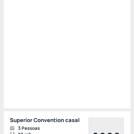
Cancele até 24 horas antes do check-in!
Preço para 2 Hóspedes:
Pague com Cartão de crédito
Café da manhã
Wi Fi
Permite Cancelamento
R$
378,
00
/noite
Total de
R$ 378,00
Impostos e taxas não inclusos
Escolher
Superior Convention casal
3 Pessoas