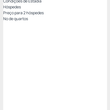
Condições de Estadia
Hóspedes
Preço para
2
hóspedes
Nº de quartos
Oferta Exclusiva Royal
Preço para 2 Hóspedes:
Pague com Cartão de crédito
Café da manhã
Wi Fi
Não Reembolsável
PROMOÇÃO FLASH! Você é Especial. -30%
R$ 398,21
R$
278,
75
/noite
Total de
R$ 278,75
Impostos e taxas não inclusos
Escolher