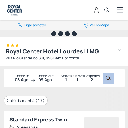
Ligar ao hotel
Ver no Mapa
Royal Center Hotel Lourdes | | MG
Rua Rio Grande do Sul, 856 Belo Horizonte
Check-in
Check-out
Noites
Quartos
Hóspedes
08 Ago
09 Ago
1
1
2
Café da manhã (
19
)
Standard Express Twin
2 Pessoas