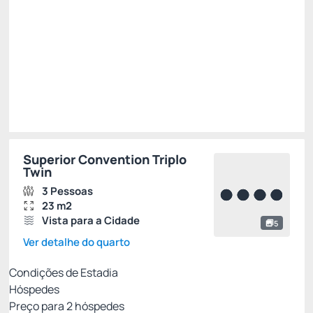
R$
341,
15
/noite
Total de
R$ 341,15
Impostos e taxas não inclusos
Escolher
Superior Convention Triplo
Twin
3 Pessoas
23 m2
Vista para a Cidade
5
Ver detalhe do quarto
Condições de Estadia
Hóspedes
Preço para
2
hóspedes