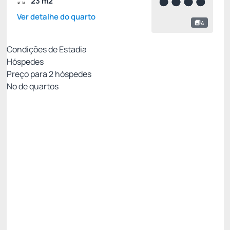
23 m2
Ver detalhe do quarto
4
Condições de Estadia
Hóspedes
Preço para
2
hóspedes
Nº de quartos
Oferta Exclusiva Royal
Preço para 2 Hóspedes:
Pague com Cartão de crédito
Café da manhã
Wi Fi
Não Reembolsável
PROMOÇÃO FLASH! Você é Especial. -30%
Só existe 1 quarto disponível
R$ 370,44