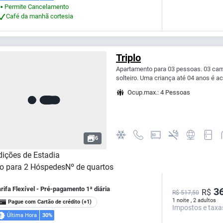
Permite Cancelamento
⬤
Café da manhã cortesia
Triplo
Apartamento para 03 pessoas. 03 cam
solteiro. Uma criança até 04 anos é ac
Ocup.max.: 4 Pessoas
6
ições de Estadia
o para
2
Hóspedes
Nº de quartos
rifa Flexível - Pré-pagamento 1ª diária
36
R$
R$ 517,50
1 noite , 2 adultos
Pague com Cartão de crédito
(+1)
Impostos e taxa
Última Hora
30%