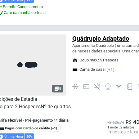
Permite Cancelamento
⬤
Café da manhã cortesia
Quádruplo Adaptado
Apartamento Quádruplo ( uma cama de 
de necessidades especiais. Uma crian
Ocup.max.: 5 Pessoas
Cama de casal
(+1)
5
ições de Estadia
o para
2
Hóspedes
Nº de quartos
rifa Flexível - Pré-pagamento 1ª diária
43
R$
R$ 626,74
1 noite , 2 adultos
Pague com Cartão de crédito
(+1)
Impostos e taxa
Última Hora
30%