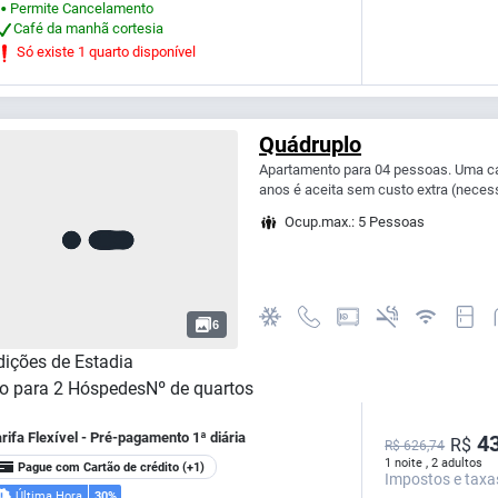
Permite Cancelamento
⬤
Café da manhã cortesia
Só existe 1 quarto disponível
Quádruplo
Apartamento para 04 pessoas. Uma cam
anos é aceita sem custo extra (necess
Ocup.max.: 5 Pessoas
6
ições de Estadia
o para
2
Hóspedes
Nº de quartos
rifa Flexível - Pré-pagamento 1ª diária
43
R$
R$ 626,74
1 noite , 2 adultos
Pague com Cartão de crédito
(+1)
Impostos e taxa
Última Hora
30%