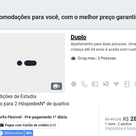
omodações para você, com o melhor preço garanti
Duplo
Apartamento para duas pessoas. Uma
criança até 04 anos é aceita sem custo
Ocup.max.: 3 Pessoas
6
ições de Estadia
o para
2
Hóspedes
Nº de quartos
rifa Flexível - Pré-pagamento 1ª diária
28
R$
R$ 402,50
1 noite , 2 adultos
Pague com Cartão de crédito
(+1)
Impostos e taxa
Última Hora
30%