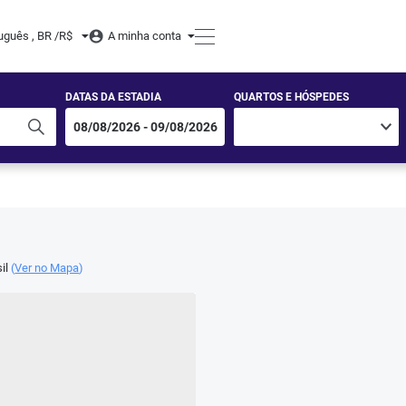
uguês , BR /
R$
A minha conta
DATAS DA ESTADIA
QUARTOS E HÓSPEDES
il
(
Ver no Mapa
)