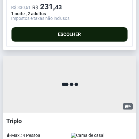
231,
43
R$
R$ 330,61
1 noite , 2 adultos
Impostos e taxas não inclusos
ESCOLHER
4
Triplo
Max.:
4
Pessoa
Cama de casal