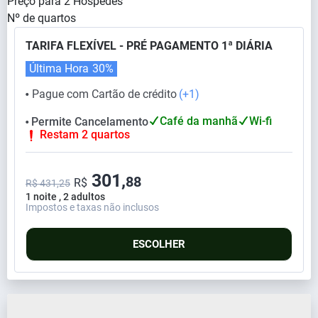
Preço para
2
Hóspedes
Nº de quartos
TARIFA FLEXÍVEL - PRÉ PAGAMENTO 1ª DIÁRIA
Última Hora
30%
Pague com Cartão de crédito
(+1)
⬤
Café da manhã
Wi-fi
Permite Cancelamento
⬤
Restam 2 quartos
301,
88
R$
R$ 431,25
1 noite , 2 adultos
Impostos e taxas não inclusos
ESCOLHER