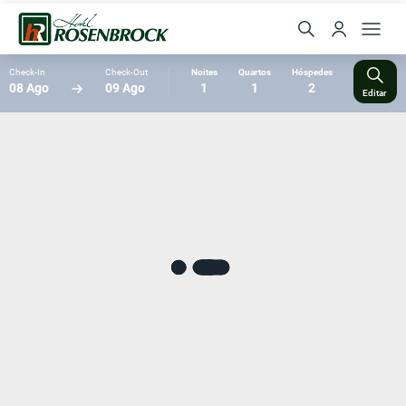
Check-In
Check-Out
Noites
Quartos
Hóspedes
08 Ago
09 Ago
1
1
2
Editar