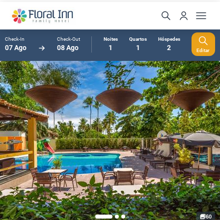
Check-In
Check-Out
Noites
Quartos
Hóspedes
07 Ago
08 Ago
1
1
2
Editar
60