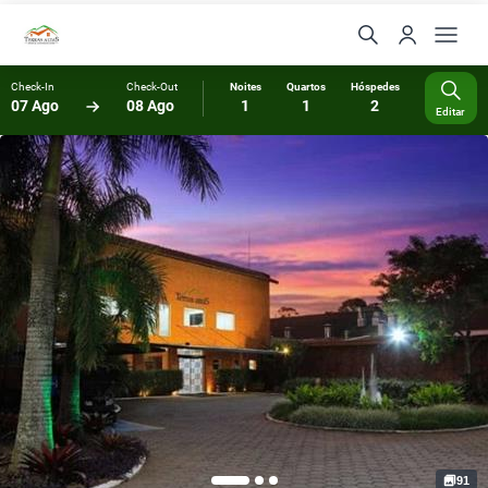
Check-In
Check-Out
Noites
Quartos
Hóspedes
07 Ago
08 Ago
1
1
2
Editar
91