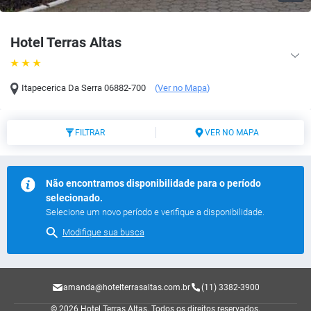
Hotel Terras Altas
Itapecerica Da Serra
06882-700
(
Ver no Mapa
)
FILTRAR
VER NO MAPA
Não encontramos disponibilidade para o período
selecionado.
Selecione um novo período e verifique a disponibilidade.
Modifique sua busca
amanda@hotelterrasaltas.com.br
(11) 3382-3900
© 2026 Hotel Terras Altas.
Todos os direitos reservados.