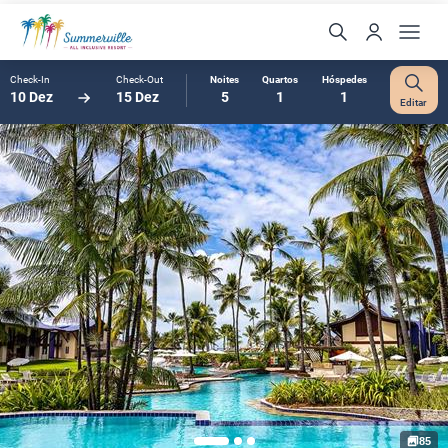
Check-In
Check-Out
Noites
Quartos
Hóspedes
10 Dez
15 Dez
5
1
1
Editar
85