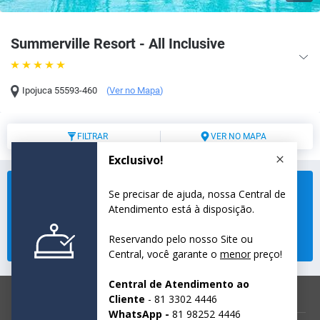
Summerville Resort - All Inclusive
Ipojuca
55593-460
(
Ver no Mapa
)
FILTRAR
VER NO MAPA
Não encontramos disponibilidade para o período
selecionado.
Selecione um novo período e verifique a disponibilidade.
Modifique sua busca
reservas@ponteshoteis.com.br
81 3302-4446
© 2026 Summerville Resort - All Inclusive.
Todos os direitos reservados.