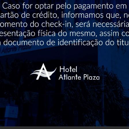
68
Acessibilidade
Estacionamento
SPA
Piscina
para Cadeira de
com custo
Rodas
MAIS SOBRE O HOTEL