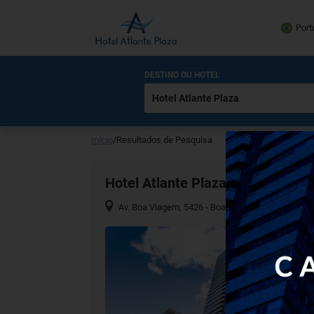
Port
DESTINO OU HOTEL
Início
/
Resultados de Pesquisa
Hotel Atlante Plaza
Av. Boa Viagem, 5426 - Boa Viagem, Recife - PE, 