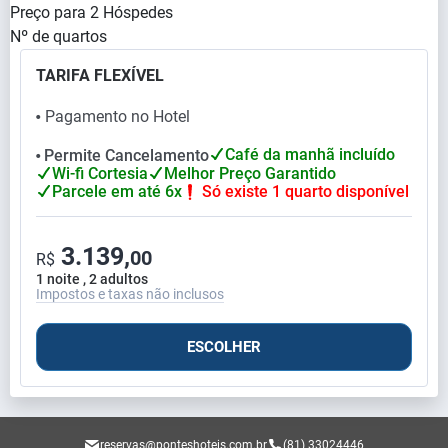
Preço para
2
Hóspedes
Nº de quartos
TARIFA FLEXÍVEL
Pagamento no Hotel
⬤
Café da manhã incluído
Permite Cancelamento
⬤
Wi-fi Cortesia
Melhor Preço Garantido
Parcele em até 6x
Só existe 1 quarto disponível
3.139,
00
R$
1 noite , 2 adultos
Impostos e taxas não inclusos
ESCOLHER
reservas@ponteshoteis.com.br
(81) 33024446