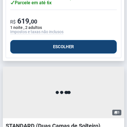
Parcele em até 6x
619,
00
R$
1 noite , 2 adultos
Impostos e taxas não inclusos
ESCOLHER
3
STANDARD (Duas Camas de Solteiro)