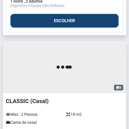
1 noite , 2 adultos
Impostos e taxas não inclusos
ESCOLHER
8
CLASSIC (Casal)
Max.:
2
Pessoa
18 m2
Cama de casal