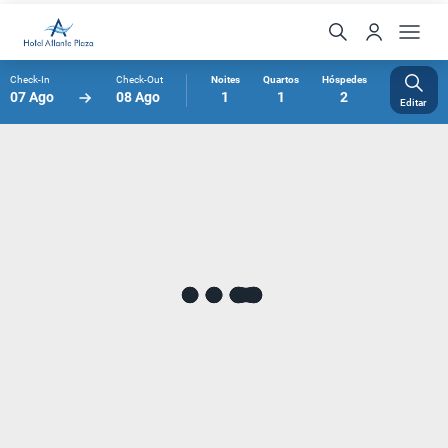
Check-In
Check-Out
Noites
Quartos
Hóspedes
07 Ago
08 Ago
1
1
2
Editar