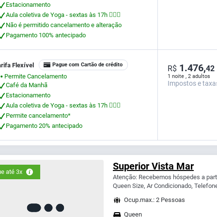
Estacionamento
Aula coletiva de Yoga - sextas às 17h 🧘🏻‍♀
Não é permitido cancelamento e alteração
Pagamento 100% antecipado
rifa Flexível
Pague com Cartão de crédito
1.476,
R$
42
Permite Cancelamento
1 noite , 2 adultos
⬤
Impostos e taxa
Café da Manhã
Estacionamento
Aula coletiva de Yoga - sextas às 17h 🧘🏻‍♀
Permite cancelamento*
Pagamento 20% antecipado
Superior Vista Mar
e até 3x
Atenção: Recebemos hóspedes a parti
Queen Size, Ar Condicionado, Telefone,
Ocup.max.: 2 Pessoas
Queen