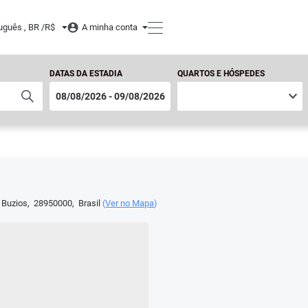
uguês , BR /
R$
A minha conta
DATAS DA ESTADIA
QUARTOS E HÓSPEDES
 Buzios
,
28950000
,
Brasil
(
Ver no Mapa
)