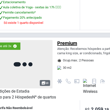
Estacionamento
Aula coletiva de Yoga - sextas às 17h 🧘🏻‍♀
Permite cancelamento*
Pagamento 20% antecipado
Só existe 1 quarto disponível
Premium
e até 3x
Atenção: Recebemos hóspedes a partir
cama king size, ar condicionado, frigob
Ocup.max.: 2 Pessoas
30 m2
10
ições de Estadia
o para
2
Hóspedes
Nº de quartos
arifa Não Reembolsável
2.059,
R$
19