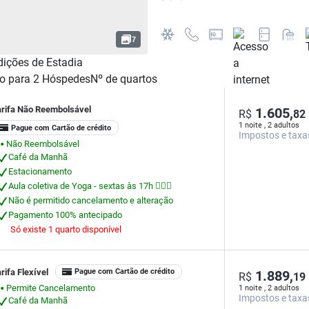
7
ições de Estadia
o para
2
Hóspedes
Nº de quartos
arifa Não Reembolsável
1.605,
R$
82
1 noite , 2 adultos
Pague com Cartão de crédito
Impostos e taxa
Não Reembolsável
⬤
Café da Manhã
Estacionamento
Aula coletiva de Yoga - sextas às 17h 🧘🏻‍♀
Não é permitido cancelamento e alteração
Pagamento 100% antecipado
Só existe 1 quarto disponível
rifa Flexível
Pague com Cartão de crédito
1.889,
R$
19
Permite Cancelamento
1 noite , 2 adultos
⬤
Impostos e taxa
Café da Manhã