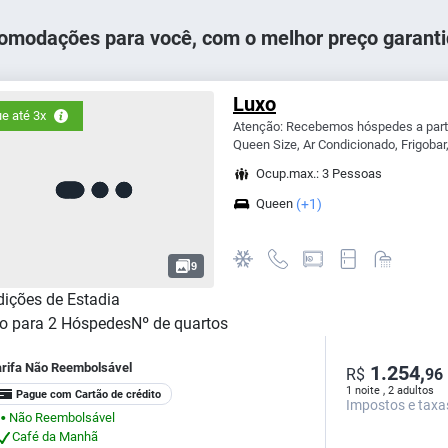
omodações para você, com o melhor preço garanti
Luxo
e até 3x
Atenção: Recebemos hóspedes a parti
Queen Size, Ar Condicionado, Frigobar,
Ocup.max.: 3 Pessoas
Queen
(+1)
9
ições de Estadia
o para
2
Hóspedes
Nº de quartos
arifa Não Reembolsável
1.254,
R$
96
1 noite , 2 adultos
Pague com Cartão de crédito
Impostos e taxa
Não Reembolsável
⬤
Café da Manhã