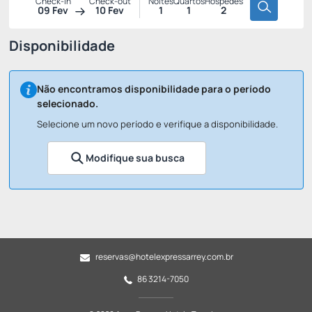
Check-in
Check-out
Noites
Quartos
Hóspedes
09 Fev
10 Fev
1
1
2
Disponibilidade
Não encontramos disponibilidade para o período
selecionado.
Selecione um novo período e verifique a disponibilidade.
Modifique sua busca
reservas@hotelexpressarrey.com.br
86 3214-7050