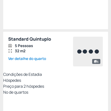
Total de
R$ 1.411,00
Impostos e taxas não inclusos
Escolher
Standard Quíntuplo
5 Pessoas
32 m2
Ver detalhe do quarto
6
Condições de Estadia
Hóspedes
Preço para
2
hóspedes
Nº de quartos
MELHOR TARIFA DISPONÍVEL
Preço para 2 Hóspedes: