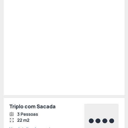
Pensão Completa
Estacionamento
Wi-Fi cortesia
Permite Cancelamento
Desconto site -15%
R$ 1.060,00
R$
901,
00
/noite
Total de
R$ 901,00
Impostos e taxas não inclusos
Escolher
Triplo com Sacada
3 Pessoas
22 m2