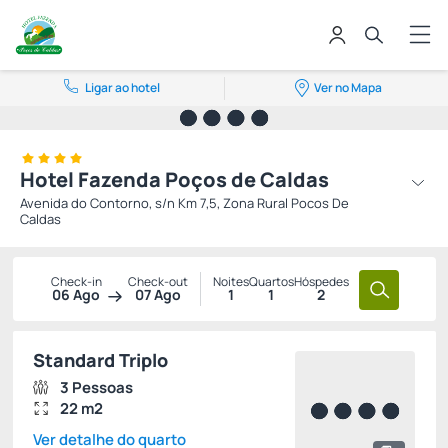
Ligar ao hotel
Ver no Mapa
Hotel Fazenda Poços de Caldas
Avenida do Contorno, s/n Km 7,5, Zona Rural Pocos De
Caldas
Check-in
Check-out
Noites
Quartos
Hóspedes
06 Ago
07 Ago
1
1
2
Standard Triplo
3 Pessoas
22 m2
Ver detalhe do quarto