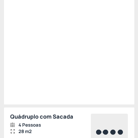
Pensão Completa
Estacionamento
Wi-Fi cortesia
Permite Cancelamento
Desconto site -15%
R$ 1.610,00
R$
1.368,
50
/noite
Total de
R$ 1.368,50
Impostos e taxas não inclusos
Escolher
Quádruplo com Sacada
4 Pessoas
28 m2