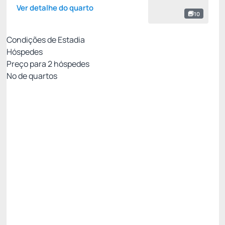
Ver detalhe do quarto
10
Condições de Estadia
Hóspedes
Preço para
2
hóspedes
Nº de quartos
MELHOR TARIFA DISPONÍVEL
Preço para 2 Hóspedes:
Pague com Cartão de crédito
Pensão Completa
Estacionamento
Wi-Fi cortesia
Permite Cancelamento
Desconto site -15%
R$ 1.960,00
R$
1.666,
00
/noite