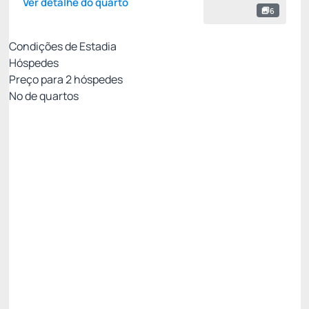
Ver detalhe do quarto
6
Condições de Estadia
Hóspedes
Preço para
2
hóspedes
Nº de quartos
MELHOR TARIFA DISPONÍVEL
Preço para 2 Hóspedes:
Pague com Cartão de crédito
Pensão Completa
Estacionamento
Wi-Fi cortesia
Permite Cancelamento
Desconto site -15%
R$ 1.060,00
R$
901,
00
/noite