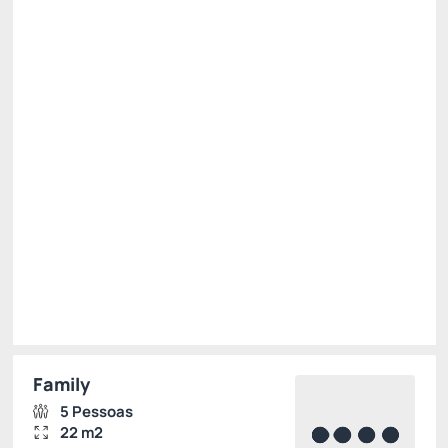
Pensão Completa
Estacionamento
Wi-Fi cortesia
Permite Cancelamento
Desconto site -15%
R$ 1.910,00
R$
1.623,
50
/noite
Total de
R$ 1.623,50
Impostos e taxas não inclusos
Escolher
Family
5 Pessoas
22 m2