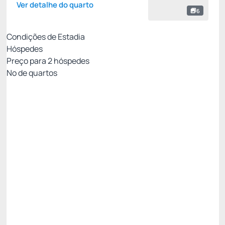
Ver detalhe do quarto
6
Condições de Estadia
Hóspedes
Preço para
2
hóspedes
Nº de quartos
MELHOR TARIFA DISPONÍVEL
Preço para 2 Hóspedes:
Pague com Cartão de crédito
Pensão Completa
Estacionamento
Wi-Fi cortesia
Permite Cancelamento
Desconto site -15%
R$ 1.660,00
R$
1.411,
00
/noite