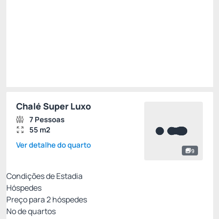
R$ 1.960,00
R$
1.666,
00
/noite
Total de
R$ 1.666,00
Impostos e taxas não inclusos
Escolher
Chalé Super Luxo
7 Pessoas
55 m2
Ver detalhe do quarto
9
Condições de Estadia
Hóspedes
Preço para
2
hóspedes
Nº de quartos