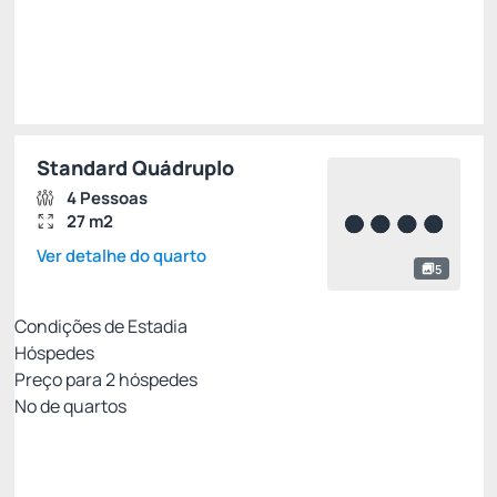
Impostos e taxas não inclusos
Escolher
Standard Quádruplo
4 Pessoas
27 m2
Ver detalhe do quarto
5
Condições de Estadia
Hóspedes
Preço para
2
hóspedes
Nº de quartos
MELHOR TARIFA DISPONÍVEL
Preço para 2 Hóspedes:
Pague com Cartão de crédito