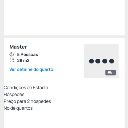
Total de
R$ 1.666,00
Impostos e taxas não inclusos
Escolher
Master
5 Pessoas
28 m2
Ver detalhe do quarto
11
Condições de Estadia
Hóspedes
Preço para
2
hóspedes
Nº de quartos
MELHOR TARIFA DISPONÍVEL
Preço para 2 Hóspedes: