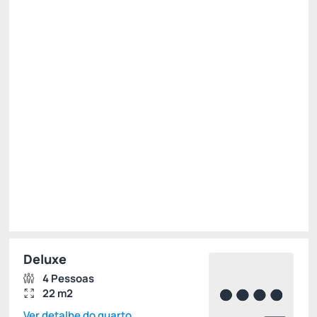
Pensão Completa
Estacionamento
Wi-Fi cortesia
Permite Cancelamento
Desconto site -15%
R$ 1.010,00
R$
858,
50
/noite
Total de
R$ 858,50
Impostos e taxas não inclusos
Escolher
Deluxe
4 Pessoas
22 m2
Ver detalhe do quarto