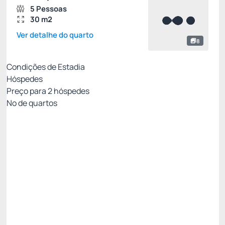
5 Pessoas
30 m2
Ver detalhe do quarto
8
Condições de Estadia
Hóspedes
Preço para
2
hóspedes
Nº de quartos
MELHOR TARIFA DISPONÍVEL
Preço para 2 Hóspedes:
Pague com Cartão de crédito
Pensão Completa
Estacionamento
Wi-Fi cortesia
Permite Cancelamento
Desconto site -15%