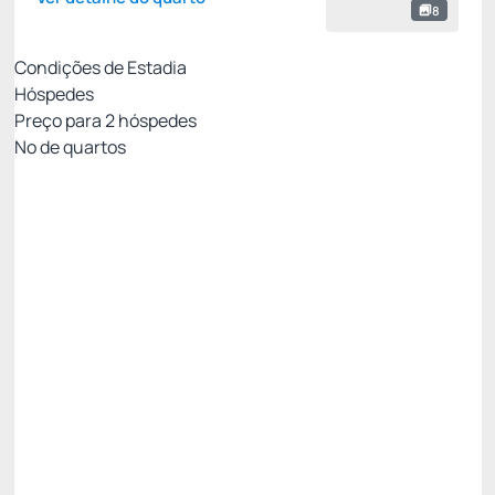
8
Condições de Estadia
Hóspedes
Preço para
2
hóspedes
Nº de quartos
MELHOR TARIFA DISPONÍVEL
Preço para 2 Hóspedes:
Pague com Cartão de crédito
Pensão Completa
Estacionamento
Wi-Fi cortesia
Permite Cancelamento
Desconto site -15%
R$ 1.060,00
R$
901,
00
/noite