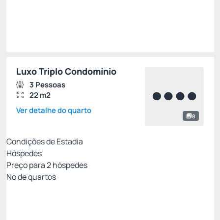
Impostos e taxas não inclusos
Escolher
Luxo Triplo Condomínio
3 Pessoas
22 m2
Ver detalhe do quarto
8
Condições de Estadia
Hóspedes
Preço para
2
hóspedes
Nº de quartos
MELHOR TARIFA DISPONÍVEL
Preço para 2 Hóspedes:
Pague com Cartão de crédito