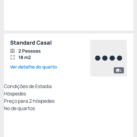
Impostos e taxas não inclusos
Escolher
Standard Casal
2 Pessoas
18 m2
Ver detalhe do quarto
4
Condições de Estadia
Hóspedes
Preço para
2
hóspedes
Nº de quartos
MELHOR TARIFA DISPONÍVEL
Preço para 2 Hóspedes:
Pague com Cartão de crédito