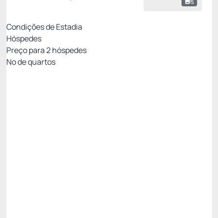
5
Condições de Estadia
Hóspedes
Preço para
2
hóspedes
Nº de quartos
MELHOR TARIFA DISPONÍVEL
Preço para 2 Hóspedes:
Pague com Cartão de crédito
Pensão Completa
Estacionamento
Wi-Fi cortesia
Permite Cancelamento
Desconto site -15%
R$ 1.010,00
R$
858,
50
/noite
Total de
R$ 858,50