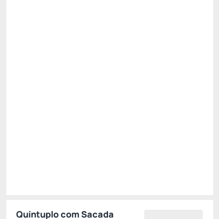
Pague com Cartão de crédito
Pensão Completa
Estacionamento
Wi-Fi cortesia
Permite Cancelamento
Desconto site -15%
Só existe 1 quarto disponível
R$ 1.960,00
R$
1.666,
00
/noite
Total de
R$ 1.666,00
Impostos e taxas não inclusos
Escolher
Quíntuplo com Sacada