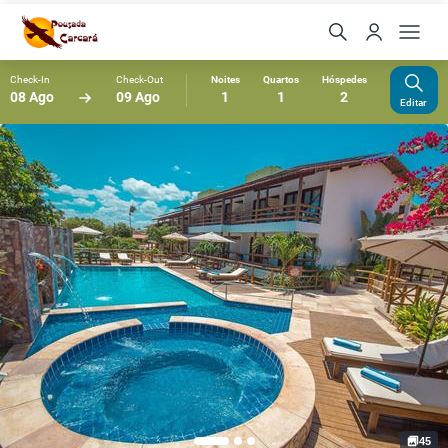
Check-In
Check-Out
Noites
Quartos
Hóspedes
08 Ago
09 Ago
1
1
2
Editar
45