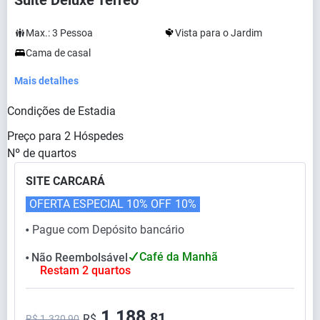
Suite Deluxe Térreo
Max.:
3
Pessoa
Vista para o Jardim
Cama de casal
Mais detalhes
Condições de Estadia
Preço para
2
Hóspedes
Nº de quartos
SITE CARCARÁ
OFERTA ESPECIAL 10% OFF
10%
Pague com Depósito bancário
⬤
Café da Manhã
Não Reembolsável
⬤
Restam 2 quartos
1.188,
81
R$
R$ 1.320,90