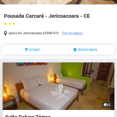
Pousada Carcará - Jericoacoara - CE
Jijoca De Jericoacoara
62598-973
(
Ver no Mapa
)
FILTRAR
VER NO MAPA
12