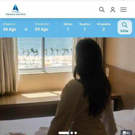
Check-In
Check-Out
Noites
Quartos
Hóspedes
08 Ago
09 Ago
1
1
2
Editar
41