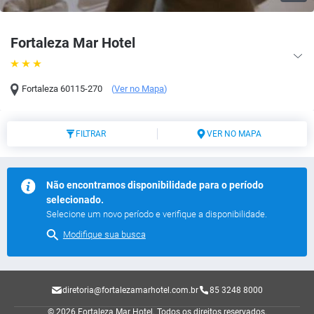
Fortaleza Mar Hotel
Fortaleza
60115-270
(
Ver no Mapa
)
FILTRAR
VER NO MAPA
Não encontramos disponibilidade para o período
selecionado.
Selecione um novo período e verifique a disponibilidade.
Modifique sua busca
diretoria@fortalezamarhotel.com.br
85 3248 8000
© 2026 Fortaleza Mar Hotel.
Todos os direitos reservados.