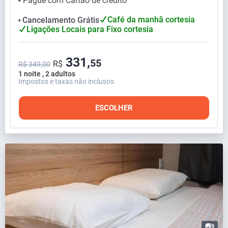
Pague com Cartão de crédito
⬤
Café da manhã cortesia
Cancelamento Grátis
⬤
Ligações Locais para Fixo cortesia
331,
55
R$
R$ 349,00
1 noite , 2 adultos
Impostos e taxas não inclusos
ESCOLHER
9