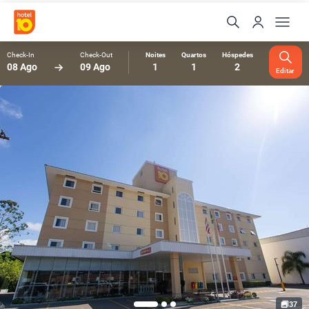
Check-In
Check-Out
Noites
Quartos
Hóspedes
08 Ago
09 Ago
1
1
2
Editar
37