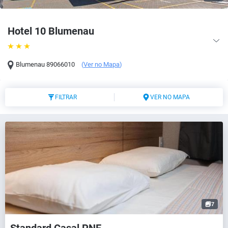
Hotel 10 Blumenau
Blumenau
89066010
(
Ver no Mapa
)
FILTRAR
VER NO MAPA
7