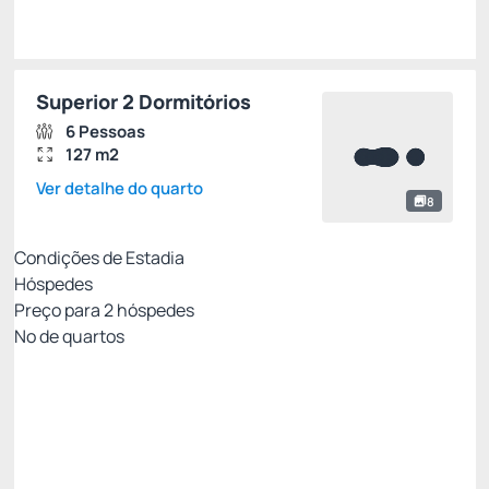
Superior 2 Dormitórios
6 Pessoas
127 m2
Ver detalhe do quarto
8
Condições de Estadia
Hóspedes
Preço para
2
hóspedes
Nº de quartos
Resort Week - Não Reembolsável 10%Off no
PIX
Preço para 2 Hóspedes:
Pague com Pix
All inclusive
Estacionamento rotativo