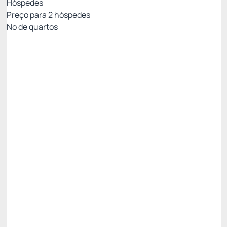
Hóspedes
Preço para
2
hóspedes
Nº de quartos
Resort Week - Não Reembolsável 10%Off no
PIX
Preço para 2 Hóspedes:
Pague com Pix
All inclusive
Estacionamento rotativo
Ver mais
Não Reembolsável
R$
3.618,
00
/noite
Total de
R$ 3.618,00
Impostos e taxas não inclusos
Escolher