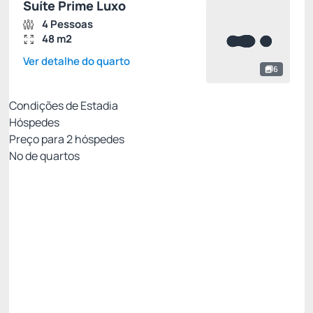
Suíte Prime Luxo
4 Pessoas
48 m2
Ver detalhe do quarto
6
Condições de Estadia
Hóspedes
Preço para
2
hóspedes
Nº de quartos
Resort Week - Não Reembolsável 10%Off no
PIX
Preço para 2 Hóspedes:
Pague com Pix
All inclusive
Estacionamento rotativo
Ver mais
Não Reembolsável