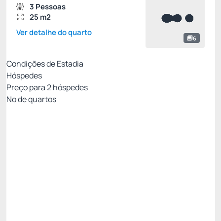
3 Pessoas
25 m2
Ver detalhe do quarto
6
Condições de Estadia
Hóspedes
Preço para
2
hóspedes
Nº de quartos
Resort Week - Não Reembolsável 10%Off no
PIX
Preço para 2 Hóspedes:
Pague com Pix
All inclusive
Estacionamento rotativo
Ver mais
Não Reembolsável