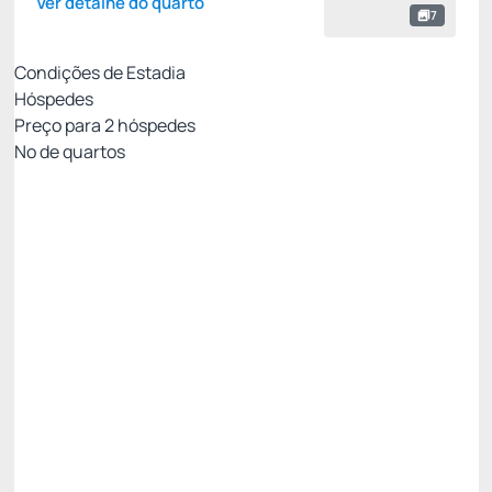
Ver detalhe do quarto
7
Condições de Estadia
Hóspedes
Preço para
2
hóspedes
Nº de quartos
Resort Week - Não Reembolsável 10%Off no
PIX
Preço para 2 Hóspedes:
Pague com Pix
All inclusive
Estacionamento rotativo
Ver mais
Não Reembolsável
R$
2.403,
00
/noite
Total de
R$ 2.403,00
Impostos e taxas não inclusos