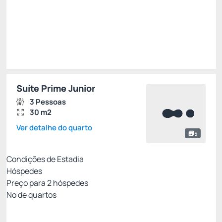
Restrições
Suíte Prime Junior
3 Pessoas
30 m2
Ver detalhe do quarto
5
Condições de Estadia
Hóspedes
Preço para
2
hóspedes
Nº de quartos
Resort Week - Não Reembolsável 10%Off no
PIX