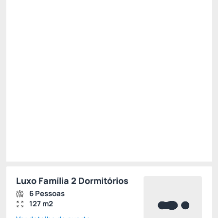
R$ 2.322,00
R$
2.205,
90
/noite
Total de
R$ 2.205,90
Impostos e taxas não inclusos
Escolher
Restrições
Luxo Família 2 Dormitórios
6 Pessoas
127 m2