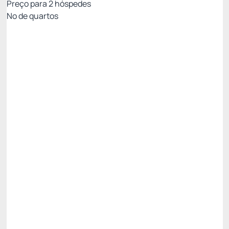
Preço para
2
hóspedes
Nº de quartos
Resort Week - Não Reembolsável 10%Off no
PIX
Preço para 2 Hóspedes:
Pague com Pix
All inclusive
Estacionamento rotativo
Ver mais
Não Reembolsável
R$
1.780,
20
/noite
Total de
R$ 1.780,20
Impostos e taxas não inclusos
Escolher
Restrições