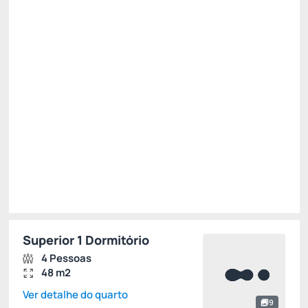
R$ 1.548,00
R$
1.470,
60
/noite
Total de
R$ 1.470,60
Impostos e taxas não inclusos
Escolher
Restrições
Superior 1 Dormitório
4 Pessoas
48 m2
Ver detalhe do quarto
9