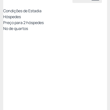
Condições de Estadia
Hóspedes
Preço para
2
hóspedes
Nº de quartos
Resort Week - Não Reembolsável 10%Off no
PIX
Preço para 2 Hóspedes:
Pague com Pix
All inclusive
Estacionamento rotativo
Ver mais
Não Reembolsável
R$
1.702,
80
/noite
Total de
R$ 1.702,80
Impostos e taxas não inclusos