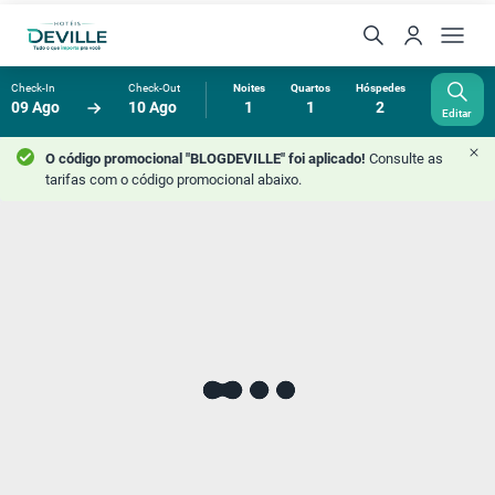
Check-In
Check-Out
Noites
Quartos
Hóspedes
09 Ago
10 Ago
1
1
2
Editar
O código promocional "BLOGDEVILLE" foi aplicado!
Consulte as
tarifas com o código promocional abaixo.