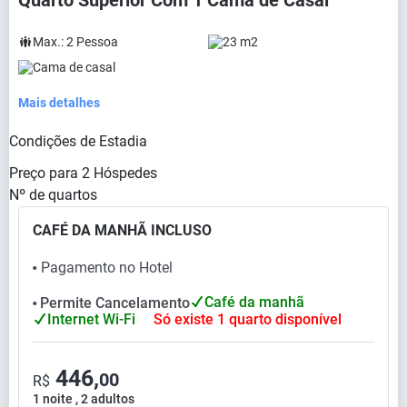
Quarto Superior Com 1 Cama de Casal
Max.:
2
Pessoa
23 m2
Cama de casal
Mais detalhes
Condições de Estadia
Preço para
2
Hóspedes
Nº de quartos
CAFÉ DA MANHÃ INCLUSO
Pagamento no Hotel
⬤
Café da manhã
Permite Cancelamento
⬤
Internet Wi-Fi
Só existe 1 quarto disponível
446,
00
R$
1 noite , 2 adultos