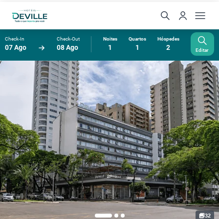
Check-In
Check-Out
Noites
Quartos
Hóspedes
07 Ago
08 Ago
1
1
2
Editar
32