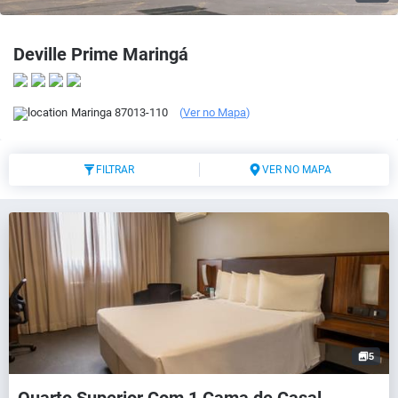
Deville Prime Maringá
Maringa
87013-110
(
Ver no Mapa
)
FILTRAR
VER NO MAPA
5