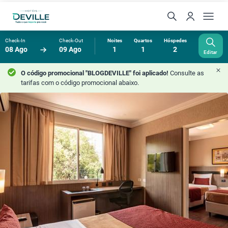
Check-In
Check-Out
Noites
Quartos
Hóspedes
08 Ago
09 Ago
1
1
2
Editar
O código promocional "BLOGDEVILLE" foi aplicado!
Consulte as
tarifas com o código promocional abaixo.