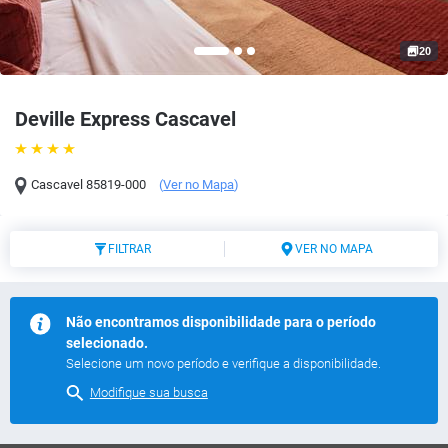
20
Deville Express Cascavel
Cascavel
85819-000
(
Ver no Mapa
)
FILTRAR
VER NO MAPA
Não encontramos disponibilidade para o período
selecionado.
Selecione um novo período e verifique a disponibilidade.
Modifique sua busca