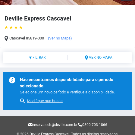
Deville Express Cascavel
Cascavel
85819-000
(
Ver no Mapa
)
FILTRAR
VER NO MAPA
Não encontramos disponibilidade para o período
selecionado.
Selecione um novo período e verifique a disponibilidade.
Modifique sua busca
reservas.ctr@deville.com.br
0800 703 1866
© 2026 Deville Express Cascavel.
Todos os direitos reservados.