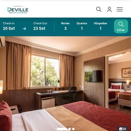
Check-In
Check-Out
Noites
Quartos
Hóspedes
20 Set
23 Set
3
1
1
Editar
20