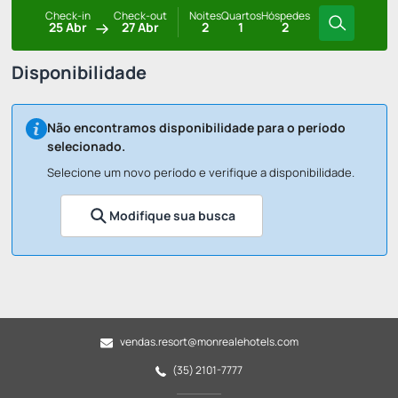
Check-in
Check-out
Noites
Quartos
Hóspedes
25 Abr
27 Abr
2
1
2
Disponibilidade
Não encontramos disponibilidade para o período
selecionado.
Selecione um novo período e verifique a disponibilidade.
Modifique sua busca
vendas.resort@monrealehotels.com
(35) 2101-7777