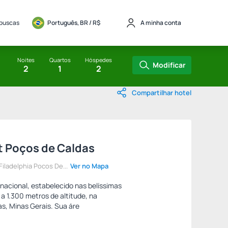
 buscas
Português, BR / 
R$
A minha conta
Noites
Quartos
Hóspedes
Modificar
2
1
2
Compartilhar hotel
t Poços de Caldas
iladelphia Pocos De...
Ver no Mapa
rnacional, estabelecido nas belíssimas
a 1.300 metros de altitude, na
s, Minas Gerais. Sua áre