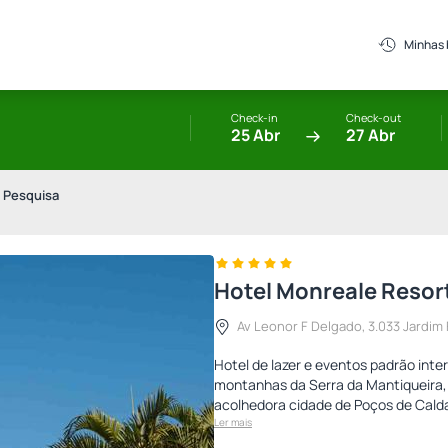
Minhas
Check-in
Check-out
25 Abr
27 Abr
 Pesquisa
Hotel Monreale Resor
Av Leonor F Delgado, 3.033 Jardim F
Hotel de lazer e eventos padrão inte
montanhas da Serra da Mantiqueira, 
acolhedora cidade de Poços de Calda
Ler mais