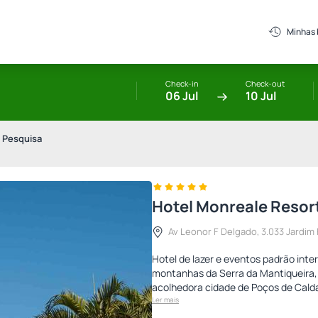
Minhas
Check-in
Check-out
06 Jul
10 Jul
 Pesquisa
Hotel Monreale Resor
Av Leonor F Delgado, 3.033 Jardim F
Hotel de lazer e eventos padrão inte
montanhas da Serra da Mantiqueira, 
acolhedora cidade de Poços de Calda
Ler mais