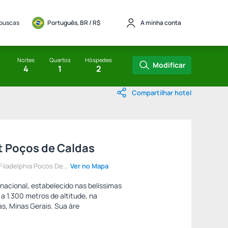
 buscas
Português, BR / 
R$
A minha conta
Noites
Quartos
Hóspedes
Modificar
4
1
2
Compartilhar hotel
t Poços de Caldas
iladelphia Pocos De...
Ver no Mapa
rnacional, estabelecido nas belíssimas
a 1.300 metros de altitude, na
s, Minas Gerais. Sua áre