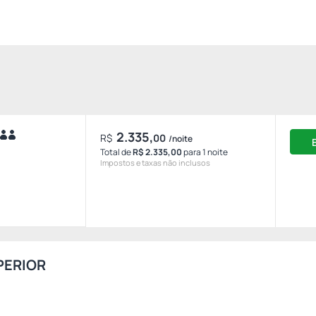
2.335,
R$
00
/noite
Total de
R$ 2.335,00
para 1 noite
Impostos e taxas não inclusos
PERIOR