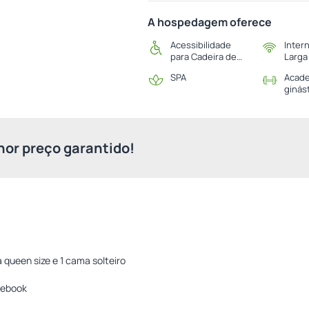
A hospedagem oferece
Acessibilidade
Inter
para Cadeira de
Larga
Rodas
SPA
Acade
ginás
or preço garantido!
queen size e 1 cama solteiro
tebook