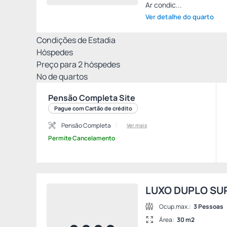
Ar condic...
Ver detalhe do quarto
Condições de Estadia
Hóspedes
Preço para
2
hóspedes
Nº de quartos
Pensão Completa Site
Pague com Cartão de crédito
Pensão Completa
Ver mais
Permite Cancelamento
LUXO DUPLO SU
Ocup.max.:
3 Pessoas
Área:
30 m2