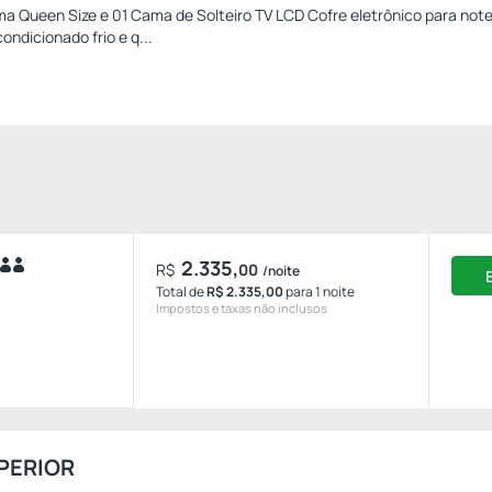
 Queen Size e 01 Cama de Solteiro TV LCD Cofre eletrônico para not
ondicionado frio e q...
2.335,
R$
00
/noite
Total de
R$ 2.335,00
para 1 noite
Impostos e taxas não inclusos
PERIOR