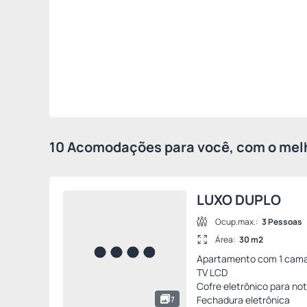
10 Acomodações para você, com o melh
LUXO DUPLO
Ocup.max.:
3 Pessoas
Área:
30 m2
Apartamento com 1 cama 
TV LCD
Cofre eletrônico para no
Fechadura eletrônica
7