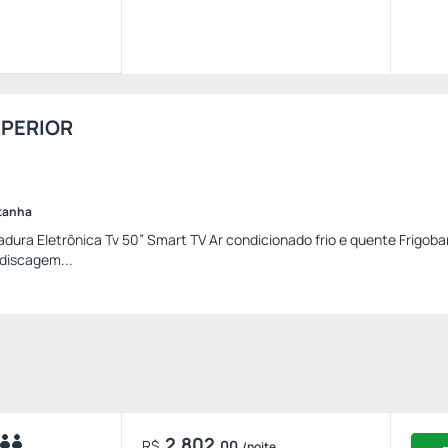
UPERIOR
ntanha
dura Eletrônica Tv 50” Smart TV Ar condicionado frio e quente Frigoba
discagem...
2.802,
R$
00
/noite