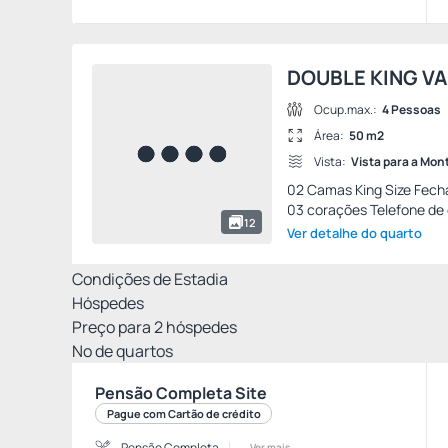
DOUBLE KING V
Ocup.max.:
4 Pessoas
Área:
50 m2
Vista:
Vista para a Mo
02 Camas King Size Fecha
03 corações Telefone de 
12
Ver detalhe do quarto
Condições de Estadia
Hóspedes
Preço para
2
hóspedes
Nº de quartos
Pensão Completa Site
Pague com Cartão de crédito
Pensão Completa
Ver mais