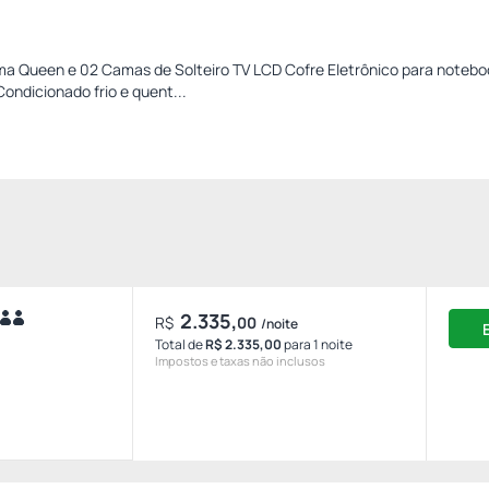
 Queen e 02 Camas de Solteiro TV LCD Cofre Eletrônico para notebo
ondicionado frio e quent...
2.335,
R$
00
/noite
Total de
R$ 2.335,00
para 1 noite
Impostos e taxas não inclusos