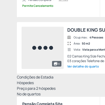
Permite Cancelamento
DOUBLE KING S
Ocup.max.:
4 Pessoas
Área:
50 m2
Vista:
Vista para a Mo
02 Camas King Size Fecha
03 corações Telefone de 
11
Ver detalhe do quarto
Condições de Estadia
Hóspedes
Preço para
2
hóspedes
Nº de quartos
Pensão Completa Site