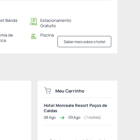
net Banda
Estacionamento
Gratuito
mia de
Piscina
tica
Saber mais sobre o hotel
Meu Carrinho
Hotel Monreale Resort Poços de
Caldas
08 Ago
09 Ago
(
1
noites)