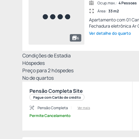
Ocup.max.:
4 Pessoas
Área:
33 m2
Apartamento com 01 Cama
Fechadura eletrônica Ar C
Ver detalhe do quarto
6
Condições de Estadia
Hóspedes
Preço para
2
hóspedes
Nº de quartos
Pensão Completa Site
Pague com Cartão de crédito
Pensão Completa
Ver mais
Permite Cancelamento