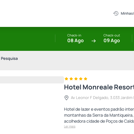
Minhas
Check-in
Check-out
08 Ago
09 Ago
 Pesquisa
Hotel Monreale Resor
Av Leonor F Delgado, 3.033 Jardim F
Hotel de lazer e eventos padrão inte
montanhas da Serra da Mantiqueira, 
acolhedora cidade de Poços de Calda
Ler mais