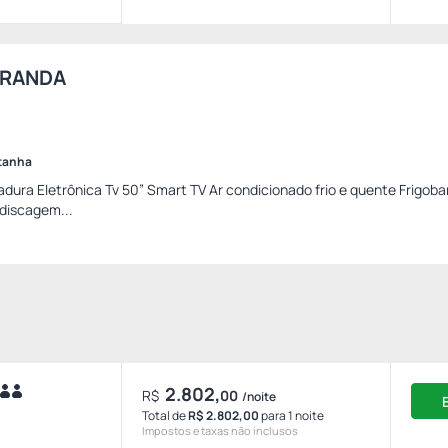
ARANDA
ntanha
dura Eletrônica Tv 50” Smart TV Ar condicionado frio e quente Frigoba
discagem...
2.802,
R$
00
/noite
Total de
R$ 2.802,00
para 1 noite
Impostos e taxas não inclusos