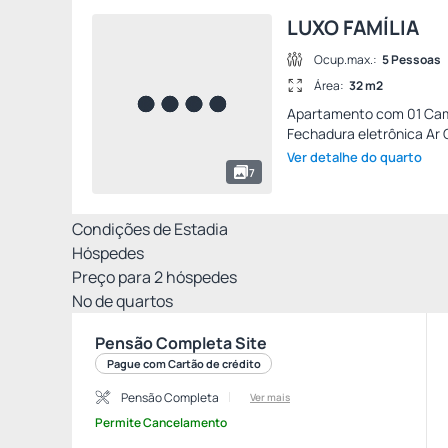
LUXO FAMÍLIA
Ocup.max.:
5 Pessoas
Área:
32 m2
Apartamento com 01 Cama
Fechadura eletrônica Ar C
Ver detalhe do quarto
7
Condições de Estadia
Hóspedes
Preço para
2
hóspedes
Nº de quartos
Pensão Completa Site
Pague com Cartão de crédito
Pensão Completa
Ver mais
Permite Cancelamento