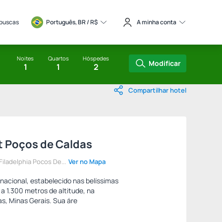
 buscas
Português, BR / 
R$
A minha conta
Noites
Quartos
Hóspedes
Modificar
1
1
2
Compartilhar hotel
t Poços de Caldas
iladelphia Pocos De...
Ver no Mapa
rnacional, estabelecido nas belíssimas
a 1.300 metros de altitude, na
s, Minas Gerais. Sua áre