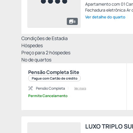
Apartamento com 01 Cama
Fechadura eletrônica Ar c
Ver detalhe do quarto
8
Condições de Estadia
Hóspedes
Preço para
2
hóspedes
Nº de quartos
Pensão Completa Site
Pague com Cartão de crédito
Pensão Completa
Ver mais
Permite Cancelamento
LUXO TRIPLO SU