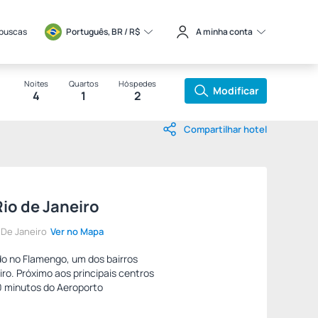
 buscas
Português, BR / 
R$
A minha conta
Noites
Quartos
Hóspedes
Modificar
4
1
2
Compartilhar hotel
Rio de Janeiro
 De Janeiro
Ver no Mapa
do no Flamengo, um dos bairros
iro. Próximo aos principais centros
10 minutos do Aeroporto