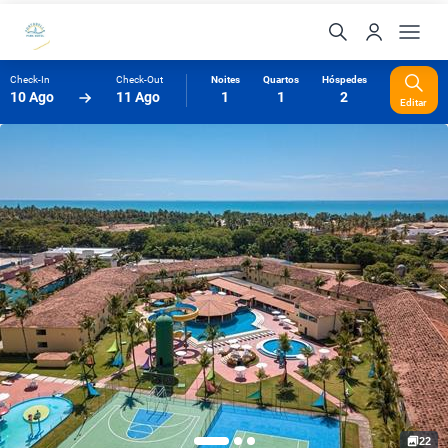
Check-In
Check-Out
Noites
Quartos
Hóspedes
10 Ago
11 Ago
1
1
2
Editar
22