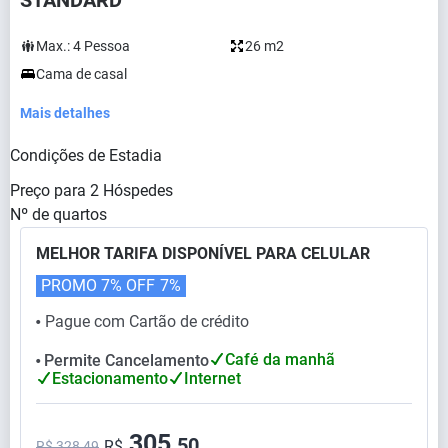
STANDARD
Max.:
4
Pessoa
26 m2
Cama de casal
Mais detalhes
Condições de Estadia
Preço para
2
Hóspedes
Nº de quartos
MELHOR TARIFA DISPONÍVEL PARA CELULAR
PROMO 7% OFF
7%
Pague com Cartão de crédito
⬤
Café da manhã
Permite Cancelamento
⬤
Estacionamento
Internet
305,
50
R$
R$ 328,49