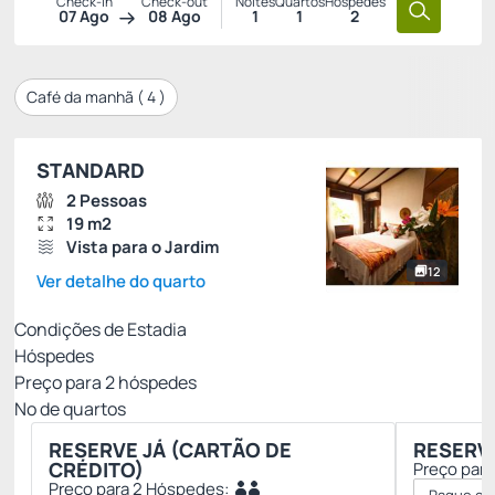
Check-in
Check-out
Noites
Quartos
Hóspedes
07 Ago
08 Ago
1
1
2
Café da manhã (
4
)
STANDARD
2 Pessoas
19 m2
Vista para o Jardim
12
Ver detalhe do quarto
Condições de Estadia
Hóspedes
Preço para
2
hóspedes
Nº de quartos
RESERVE JÁ (CARTÃO DE
RESERVA
CRÉDITO)
Preço par
Preço para 2 Hóspedes: