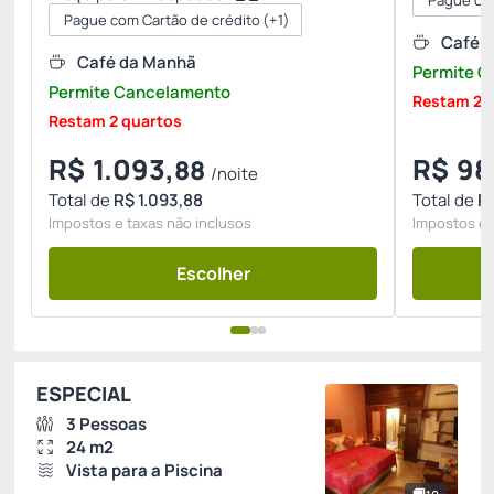
Pague co
Pague com Cartão de crédito
(+1)
Café 
Café da Manhã
Permite 
Permite Cancelamento
Restam 2 
Restam 2 quartos
R$
1.093,
R$
98
88
/noite
Total de
R$ 1.093,88
Total de
R
Impostos e taxas não inclusos
Impostos e 
Escolher
ESPECIAL
3 Pessoas
24 m2
Vista para a Piscina