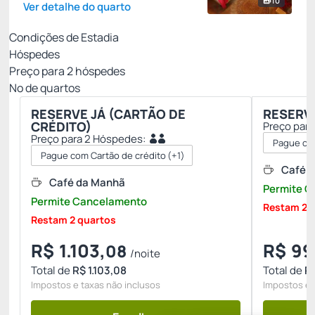
10
Ver detalhe do quarto
Condições de Estadia
Hóspedes
Preço para
2
hóspedes
Nº de quartos
RESERVE JÁ (CARTÃO DE
RESERVA
CRÉDITO)
Preço par
Preço para 2 Hóspedes:
Pague co
Pague com Cartão de crédito
(+1)
Café 
Café da Manhã
Permite 
Permite Cancelamento
Restam 2 
Restam 2 quartos
R$
1.103,
R$
99
08
/noite
Total de
R$ 1.103,08
Total de
R
Impostos e taxas não inclusos
Impostos e 