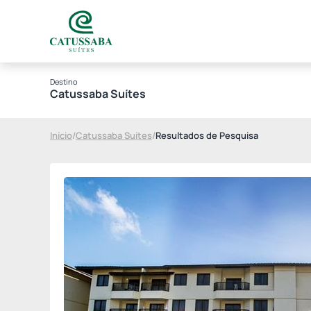
Destino
Catussaba Suítes
Início
/
Catussaba Suítes
/
Resultados de Pesquisa