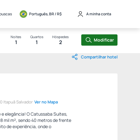
 buscas
Português, BR / 
R$
A minha conta
Noites
Quartos
Hóspedes
Modificar
1
1
2
Compartilhar hotel
0 Itapuã Salvador
Ver no Mapa
 e elegância! O Catussaba Suítes,
8 mil m², sendo 40 metros de frente
ito de experiência, onde o