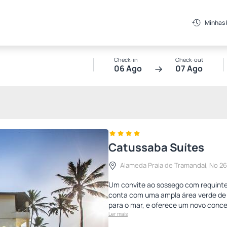
Minhas
Check-in
Check-out
06 Ago
07 Ago
Catussaba Suítes
Alameda Praia de Tramandaí, Nº 26
Um convite ao sossego com requinte
conta com uma ampla área verde de 
para o mar, e oferece um novo conce
Ler mais