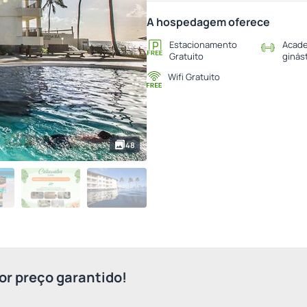
A hospedagem oferece
Estacionamento
Acade
Gratuito
ginás
Wifi Gratuito
48
r preço garantido!