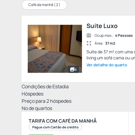
Café da manhã (
2
)
Suíte Luxo
Ocup.max.:
4 Pessoas
Área:
37 m2
Suíte de 37 m² com uma c
living um sofá cama ou u
Ver detalhe do quarto
6
Condições de Estadia
Hóspedes
Preço para
2
hóspedes
Nº de quartos
TARIFA COM CAFÉ DA MANHÃ
Pague com Cartão de crédito