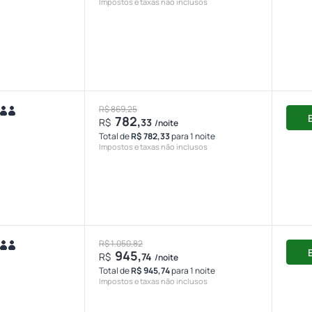
Impostos e taxas não inclusos
R$ 869,25
782,
R$
33
/noite
Total de
R$ 782,33
para 1 noite
Impostos e taxas não inclusos
R$ 1.050,82
945,
R$
74
/noite
Total de
R$ 945,74
para 1 noite
Impostos e taxas não inclusos