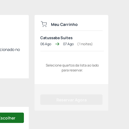
Meu Carrinho
Catussaba Suítes
06 Ago
07 Ago
(
1
noites)
icionado no
Selecione quartos da lista ao lado
para reservar.
Reservar Agora
Escolher