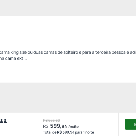
ama king size ou duas camas de solteiro e para a terceira pessoa é ad
ma cama ext...
R$ 666,60
599,
R$
94
/noite
Total de
R$ 599,94
para 1 noite