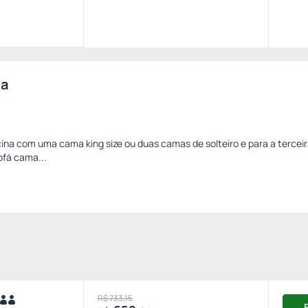
ca
scina com uma cama king size ou duas camas de solteiro e para a tercei
ofá cama...
R$ 733,15