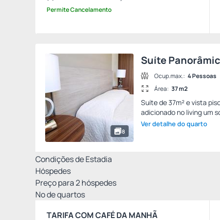
Permite Cancelamento
Suíte Panorâmi
Ocup.max.:
4 Pessoas
Área:
37 m2
Suíte de 37m² e vista pi
adicionado no living um s
Ver detalhe do quarto
8
Condições de Estadia
Hóspedes
Preço para
2
hóspedes
Nº de quartos
TARIFA COM CAFÉ DA MANHÃ