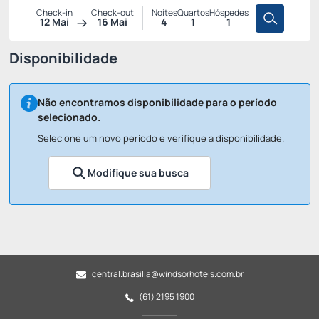
Check-in
Check-out
Noites
Quartos
Hóspedes
12 Mai
16 Mai
4
1
1
Disponibilidade
Não encontramos disponibilidade para o período
selecionado.
Selecione um novo período e verifique a disponibilidade.
Modifique sua busca
central.brasilia@windsorhoteis.com.br
(61) 2195 1900