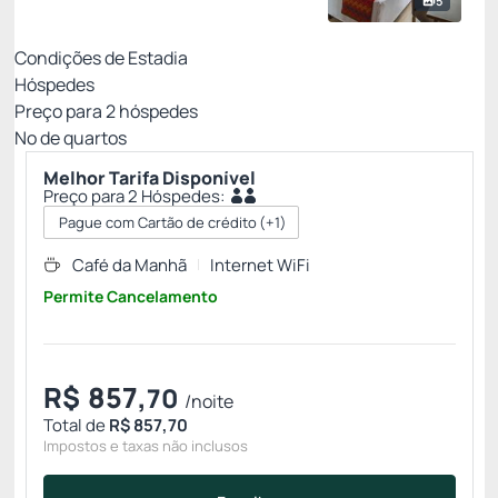
5
Condições de Estadia
Hóspedes
Preço para
2
hóspedes
Nº de quartos
Melhor Tarifa Disponível
Preço para 2 Hóspedes:
Pague com Cartão de crédito
(+1)
Café da Manhã
Internet WiFi
Permite Cancelamento
R$
857,
70
/noite
Total de
R$ 857,70
Impostos e taxas não inclusos