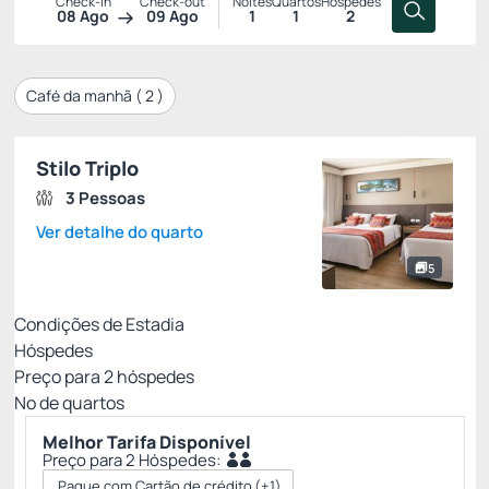
Check-in
Check-out
Noites
Quartos
Hóspedes
08 Ago
09 Ago
1
1
2
Café da manhã (
2
)
Stilo Triplo
3 Pessoas
Ver detalhe do quarto
5
Condições de Estadia
Hóspedes
Preço para
2
hóspedes
Nº de quartos
Melhor Tarifa Disponível
Preço para 2 Hóspedes:
Pague com Cartão de crédito
(+1)