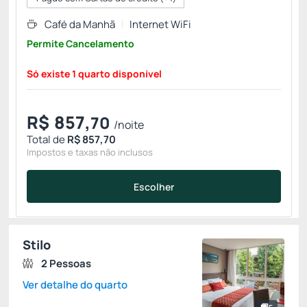
Café da Manhã
Internet WiFi
Permite Cancelamento
Só existe 1 quarto disponível
R$
857,
70
/noite
Total de
R$ 857,70
Impostos e taxas não inclusos
Escolher
Stilo
2 Pessoas
Ver detalhe do quarto