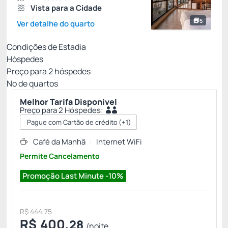
Vista para a Cidade
5
Ver detalhe do quarto
Condições de Estadia
Hóspedes
Preço para
2
hóspedes
Nº de quartos
Melhor Tarifa Disponível
Preço para 2 Hóspedes:
Pague com Cartão de crédito
(+1)
Café da Manhã
Internet WiFi
Permite Cancelamento
Promoção Last Minute -10%
R$ 444,75
R$
400,
28
/noite