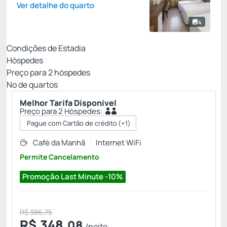
Ver detalhe do quarto
4
Condições de Estadia
Hóspedes
Preço para
2
hóspedes
Nº de quartos
Melhor Tarifa Disponível
Preço para 2 Hóspedes:
Pague com Cartão de crédito
(+1)
Café da Manhã
Internet WiFi
Permite Cancelamento
Promoção Last Minute -10%
R$ 386,75
R$
348,
08
/noite