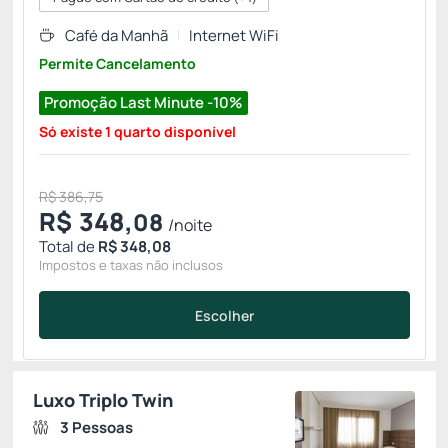
Café da Manhã
Internet WiFi
Permite Cancelamento
Promoção Last Minute -10%
Só existe 1 quarto disponível
R$ 386,75
R$
348,
08
/noite
Total de
R$ 348,08
Impostos e taxas não inclusos
Escolher
Luxo Triplo Twin
3 Pessoas