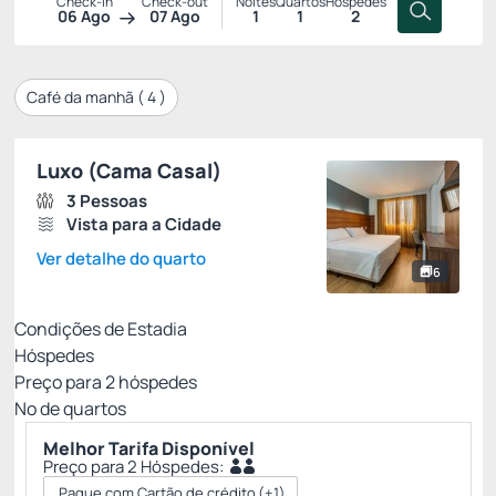
Check-in
Check-out
Noites
Quartos
Hóspedes
06 Ago
07 Ago
1
1
2
Café da manhã (
4
)
Luxo (Cama Casal)
3 Pessoas
Vista para a Cidade
Ver detalhe do quarto
6
Condições de Estadia
Hóspedes
Preço para
2
hóspedes
Nº de quartos
Melhor Tarifa Disponível
Preço para 2 Hóspedes:
Pague com Cartão de crédito
(+1)