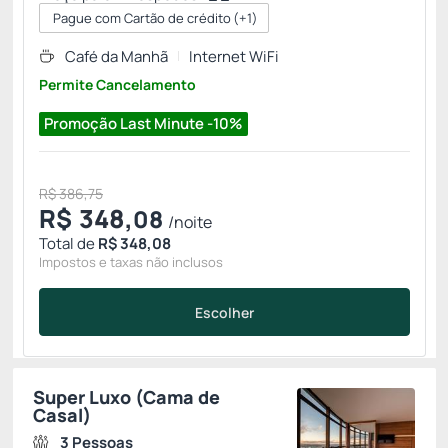
Pague com Cartão de crédito
(+1)
Café da Manhã
Internet WiFi
Permite Cancelamento
Promoção Last Minute -10%
R$ 386,75
R$
348,
08
/noite
Total de
R$ 348,08
Impostos e taxas não inclusos
Escolher
Super Luxo (Cama de
Casal)
3 Pessoas