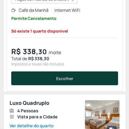
Café da Manhã
Internet WiFi
Permite Cancelamento
Só existe 1 quarto disponível
R$
338,
30
/noite
Total de
R$ 338,30
Impostos e taxas não inclusos
Escolher
Luxo Quadruplo
4 Pessoas
Vista para a Cidade
Ver detalhe do quarto