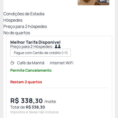
4
Condições de Estadia
Hóspedes
Preço para
2
hóspedes
Nº de quartos
Melhor Tarifa Disponível
Preço para 2 Hóspedes:
Pague com Cartão de crédito
(+1)
Café da Manhã
Internet WiFi
Permite Cancelamento
Restam 2 quartos
R$
338,
30
/noite
Total de
R$ 338,30
Impostos e taxas não inclusos