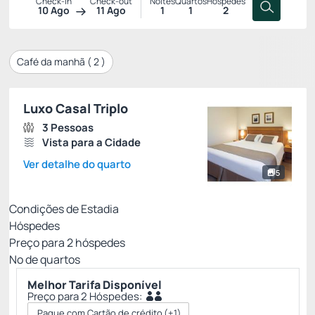
Check-in
Check-out
Noites
Quartos
Hóspedes
10 Ago
11 Ago
1
1
2
Café da manhã (
2
)
Luxo Casal Triplo
3 Pessoas
Vista para a Cidade
Ver detalhe do quarto
5
Condições de Estadia
Hóspedes
Preço para
2
hóspedes
Nº de quartos
Melhor Tarifa Disponível
Preço para 2 Hóspedes:
Pague com Cartão de crédito
(+1)