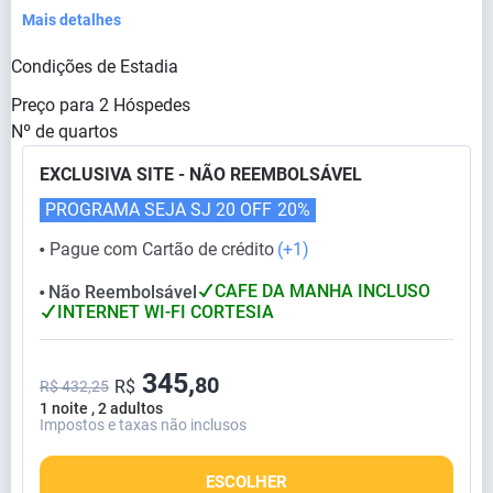
Mais detalhes
Condições de Estadia
Preço para
2
Hóspedes
Nº de quartos
EXCLUSIVA SITE - NÃO REEMBOLSÁVEL
PROGRAMA SEJA SJ 20 OFF
20%
Pague com Cartão de crédito
(+1)
⬤
CAFE DA MANHA INCLUSO
Não Reembolsável
⬤
INTERNET WI-FI CORTESIA
345,
80
R$
R$ 432,25
1 noite , 2 adultos
Impostos e taxas não inclusos
ESCOLHER