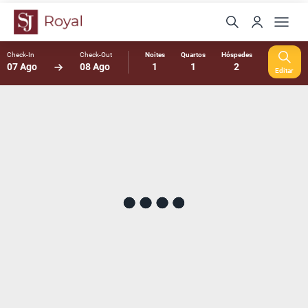
Check-In
Check-Out
Noites
Quartos
Hóspedes
07 Ago
08 Ago
1
1
2
Editar