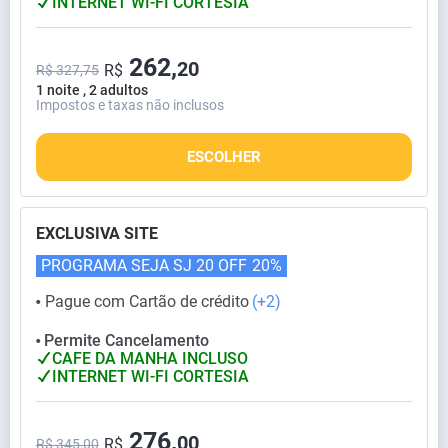
INTERNET WI-FI CORTESIA
262,
20
R$
R$ 327,75
1 noite , 2 adultos
Impostos e taxas não inclusos
ESCOLHER
EXCLUSIVA SITE
PROGRAMA SEJA SJ 20 OFF
20%
Pague com Cartão de crédito
(+2)
⬤
Permite Cancelamento
⬤
CAFE DA MANHA INCLUSO
INTERNET WI-FI CORTESIA
276,
00
R$
R$ 345,00