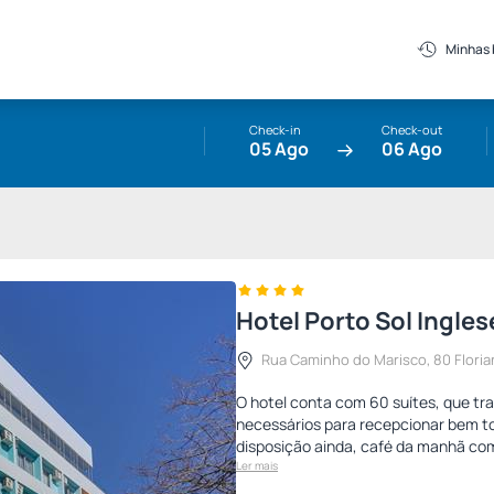
Minhas
Check-in
Check-out
05 Ago
06 Ago
Hotel Porto Sol Ingles
Rua Caminho do Marisco, 80 Floria
O hotel conta com 60 suítes, que tr
necessários para recepcionar bem to
disposição ainda, café da manhã com
Ler mais