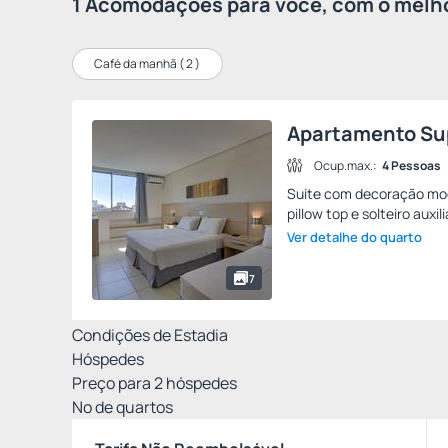
1 Acomodações para você, com o melho
Café da manhã (
2
)
Apartamento Su
Ocup.max.:
4 Pessoas
Suíte com decoração mod
pillow top e solteiro auxi
Ver detalhe do quarto
7
Condições de Estadia
Hóspedes
Preço para
2
hóspedes
Nº de quartos