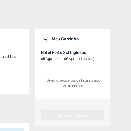
Meu Carrinho
Hotel Porto Sol Ingleses
casal box
05 Ago
06 Ago
(
1
noites)
Selecione quartos da lista ao lado
para reservar.
Reservar Agora