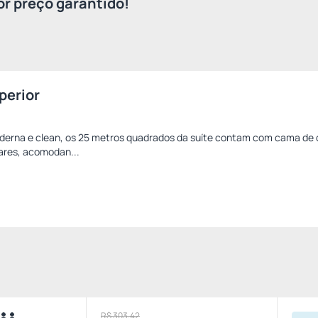
r preço garantido!
perior
erna e clean, os 25 metros quadrados da suíte contam com cama de 
liares, acomodan...
R$ 303,42