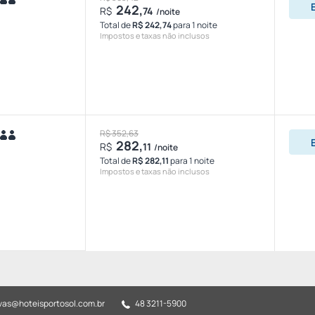
242,
R$
74
/noite
Total de
R$ 242,74
para 1 noite
Impostos e taxas não inclusos
R$ 352,63
282,
R$
11
/noite
Total de
R$ 282,11
para 1 noite
Impostos e taxas não inclusos
vas@hoteisportosol.com.br
48 3211-5900