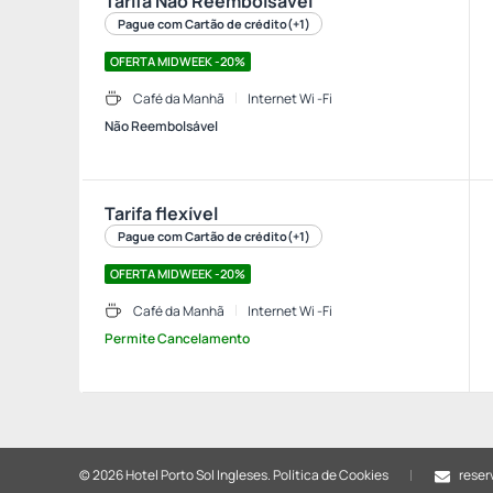
Tarifa Não Reembolsável
Pague com Cartão de crédito
(+1)
OFERTA MIDWEEK -20%
Café da Manhã
Internet Wi -Fi
Não Reembolsável
Tarifa flexível
Pague com Cartão de crédito
(+1)
OFERTA MIDWEEK -20%
Café da Manhã
Internet Wi -Fi
Permite Cancelamento
© 2026 Hotel Porto Sol Ingleses.
Política de Cookies
reser