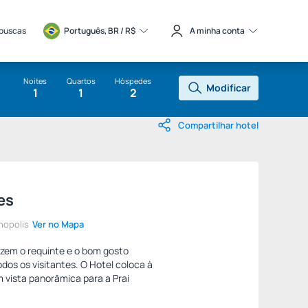
 buscas
Português, BR / 
R$
A minha conta
Noites
Quartos
Hóspedes
Modificar
1
1
2
Compartilhar hotel
es
nopolis
Ver no Mapa
azem o requinte e o bom gosto
dos os visitantes. O Hotel coloca à
 vista panorâmica para a Prai