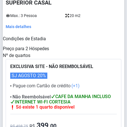
SUPERIOR CASAL
Max.:
3
Pessoa
20 m2
Mais detalhes
Condições de Estadia
Preço para
2
Hóspedes
Nº de quartos
EXCLUSIVA SITE - NÃO REEMBOLSÁVEL
SJ AGOSTO
20%
Pague com Cartão de crédito
(+1)
⬤
CAFE DA MANHA INCLUSO
Não Reembolsável
⬤
INTERNET WI-FI CORTESIA
Só existe 1 quarto disponível
399,
00
R$
R$ 498,75