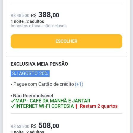
388,
00
R$
R$ 485,00
1 noite , 2 adultos
Impostos e taxas não inclusos
ESCOLHER
EXCLUSIVA MEIA PENSÃO
SJ AGOSTO
20%
Pague com Cartão de crédito
(+1)
⬤
Não Reembolsável
⬤
MAP - CAFÉ DA MANHÃ E JANTAR
INTERNET WI-FI CORTESIA
Restam 2 quartos
508,
00
R$
R$ 635,00
1 noite , 2 adultos