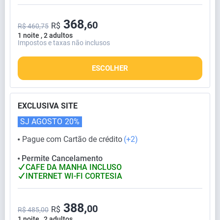
368,
60
R$
R$ 460,75
1 noite , 2 adultos
Impostos e taxas não inclusos
ESCOLHER
EXCLUSIVA SITE
SJ AGOSTO
20%
Pague com Cartão de crédito
(+2)
⬤
Permite Cancelamento
⬤
CAFE DA MANHA INCLUSO
INTERNET WI-FI CORTESIA
388,
00
R$
R$ 485,00
1 noite , 2 adultos