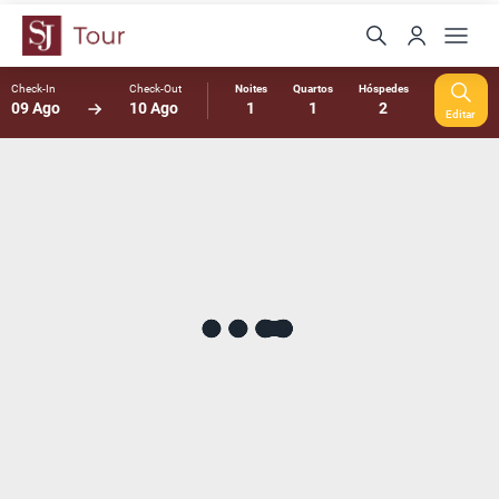
Check-In
Check-Out
Noites
Quartos
Hóspedes
09 Ago
10 Ago
1
1
2
Editar