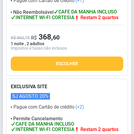
Pague com Cartão de crédito
(+1)
⬤
CAFE DA MANHA INCLUSO
Não Reembolsável
⬤
INTERNET WI-FI CORTESIA
Restam 2 quartos
368,
60
R$
R$ 460,75
1 noite , 2 adultos
Impostos e taxas não inclusos
ESCOLHER
EXCLUSIVA SITE
SJ AGOSTO
20%
Pague com Cartão de crédito
(+2)
⬤
Permite Cancelamento
⬤
CAFE DA MANHA INCLUSO
INTERNET WI-FI CORTESIA
Restam 2 quartos