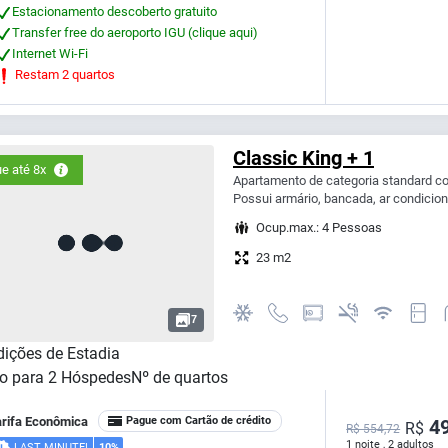
Estacionamento descoberto gratuito
Transfer free do aeroporto IGU (clique aqui)
Internet Wi-Fi
Restam 2 quartos
Classic King + 1
e até 8x
Apartamento de categoria standard co
Possui armário, bancada, ar condiciona
Ocup.max.: 4 Pessoas
23 m2
7
ições de Estadia
o para
2
Hóspedes
Nº de quartos
arifa Econômica
Pague com Cartão de crédito
49
R$
R$ 554,72
1 noite , 2 adultos
LAST MINUTE!
10%