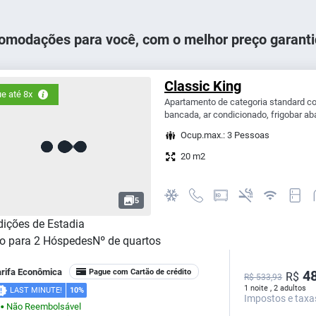
omodações para você, com o melhor preço garanti
Classic King
e até 8x
Apartamento de categoria standard co
bancada, ar condicionado, frigobar aba
Ocup.max.: 3 Pessoas
20 m2
5
ições de Estadia
o para
2
Hóspedes
Nº de quartos
arifa Econômica
Pague com Cartão de crédito
48
R$
R$ 533,93
1 noite , 2 adultos
LAST MINUTE!
10%
Impostos e taxa
Não Reembolsável
⬤