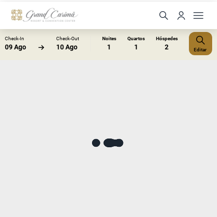
Check-In
Check-Out
Noites
Quartos
Hóspedes
09 Ago
10 Ago
1
1
2
Editar