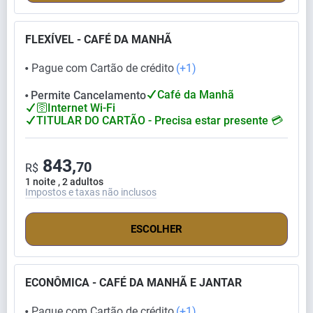
FLEXÍVEL - CAFÉ DA MANHÃ
Pague com Cartão de crédito
(+1)
⬤
Café da Manhã
Permite Cancelamento
⬤
🛜Internet Wi-Fi
TITULAR DO CARTÃO - Precisa estar presente 💳
843,
70
R$
1 noite , 2 adultos
Impostos e taxas não inclusos
ESCOLHER
ECONÔMICA - CAFÉ DA MANHÃ E JANTAR
Pague com Cartão de crédito
(+1)
⬤