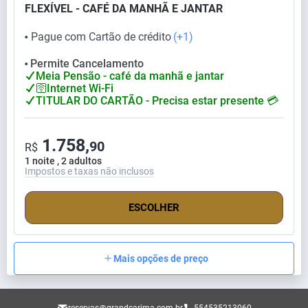
FLEXÍVEL - CAFÉ DA MANHÃ E JANTAR
Pague com Cartão de crédito
(+1)
⬤
Permite Cancelamento
⬤
Meia Pensão - café da manhã e jantar
🛜Internet Wi-Fi
TITULAR DO CARTÃO - Precisa estar presente 💳
1.758,
90
R$
1 noite , 2 adultos
Impostos e taxas não inclusos
ESCOLHER
Mais opções de preço
reservas@grandcarima.com.br
554535213060