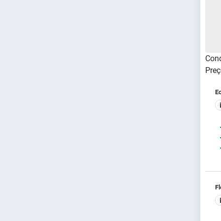
Cond
Preç
E
Fl