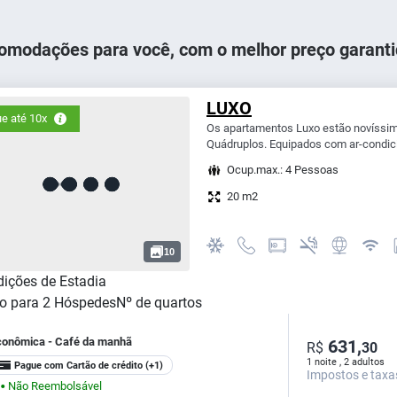
omodações para você, com o melhor preço garanti
LUXO
e até 10x
Os apartamentos Luxo estão novíssimo
Quádruplos. Equipados com ar-condicio
Ocup.max.: 4 Pessoas
20 m2
10
ições de Estadia
o para
2
Hóspedes
Nº de quartos
conômica - Café da manhã
631,
R$
30
1 noite , 2 adultos
Pague com Cartão de crédito
(+1)
Impostos e taxa
Não Reembolsável
⬤