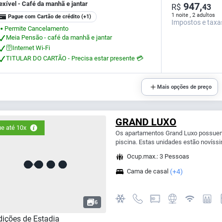
exível - Café da manhã e jantar
947,
R$
43
1 noite , 2 adultos
Pague com Cartão de crédito
(+1)
Impostos e taxa
Permite Cancelamento
⬤
Meia Pensão - café da manhã e jantar
🛜Internet Wi-Fi
TITULAR DO CARTÃO - Precisa estar presente 💳
Mais opções de preço
GRAND LUXO
e até 10x
Os apartamentos Grand Luxo possuem
piscina. Estas unidades estão novíssi
Ocup.max.: 3 Pessoas
Cama de casal
(+4)
6
ições de Estadia