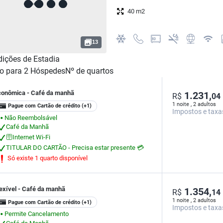
40 m2
13
ições de Estadia
o para
2
Hóspedes
Nº de quartos
conômica - Café da manhã
1.231,
R$
04
1 noite , 2 adultos
Pague com Cartão de crédito
(+1)
Impostos e taxa
Não Reembolsável
⬤
Café da Manhã
🛜Internet Wi-Fi
TITULAR DO CARTÃO - Precisa estar presente 💳
Só existe 1 quarto disponível
exível - Café da manhã
1.354,
R$
14
1 noite , 2 adultos
Pague com Cartão de crédito
(+1)
Impostos e taxa
Permite Cancelamento
⬤