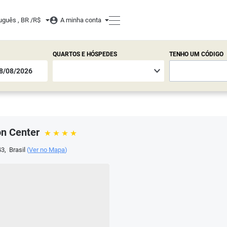
uguês , BR /
R$
A minha conta
QUARTOS E HÓSPEDES
TENHO UM CÓDIGO
on Center
43
,
Brasil
(
Ver no Mapa
)