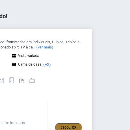
do!
s, formatados em Individuais, Duplos, Triplos e
nado split, TV à ca...
(ver mais)
Vista variada
Cama de casal
(+2)
s não inclusos
ESCOLHER