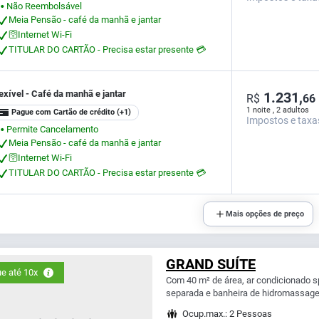
Não Reembolsável
⬤
Meia Pensão - café da manhã e jantar
🛜Internet Wi-Fi
TITULAR DO CARTÃO - Precisa estar presente 💳
exível - Café da manhã e jantar
1.231,
R$
66
1 noite , 2 adultos
Pague com Cartão de crédito
(+1)
Impostos e taxa
Permite Cancelamento
⬤
Meia Pensão - café da manhã e jantar
🛜Internet Wi-Fi
TITULAR DO CARTÃO - Precisa estar presente 💳
Mais opções de preço
GRAND SUÍTE
e até 10x
Com 40 m² de área, ar condicionado sp
separada e banheira de hidromassage
Ocup.max.: 2 Pessoas