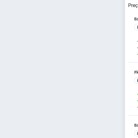
Preç
E
Fl
E