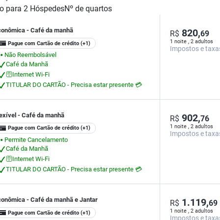
o para
2
Hóspedes
Nº de quartos
conômica - Café da manhã
820,
R$
69
1 noite , 2 adultos
Pague com Cartão de crédito
(+1)
Impostos e taxa
Não Reembolsável
⬤
Café da Manhã
🛜Internet Wi-Fi
TITULAR DO CARTÃO - Precisa estar presente 💳
exível - Café da manhã
902,
R$
76
1 noite , 2 adultos
Pague com Cartão de crédito
(+1)
Impostos e taxa
Permite Cancelamento
⬤
Café da Manhã
🛜Internet Wi-Fi
TITULAR DO CARTÃO - Precisa estar presente 💳
conômica - Café da manhã e Jantar
1.119,
R$
69
1 noite , 2 adultos
Pague com Cartão de crédito
(+1)
Impostos e taxa