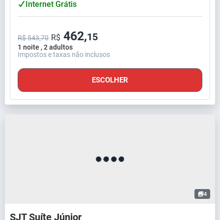
Internet Grátis
462,
15
R$
R$ 543,70
1 noite , 2 adultos
Impostos e taxas não inclusos
ESCOLHER
4
SJT Suíte Júnior