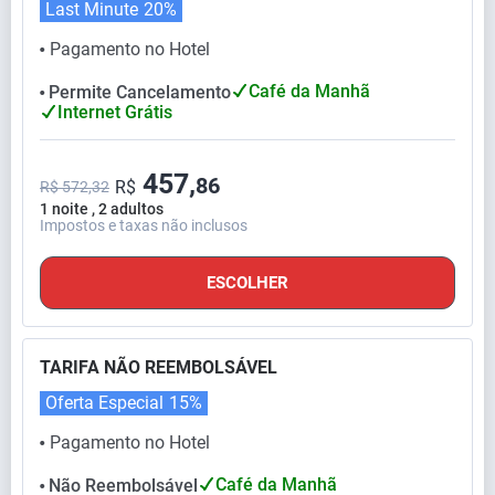
Last Minute
20%
Pagamento no Hotel
⬤
Café da Manhã
Permite Cancelamento
⬤
Internet Grátis
457,
86
R$
R$ 572,32
1 noite , 2 adultos
Impostos e taxas não inclusos
ESCOLHER
TARIFA NÃO REEMBOLSÁVEL
Oferta Especial
15%
Pagamento no Hotel
⬤
Café da Manhã
Não Reembolsável
⬤