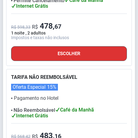
Café da Manhã
Permite Cancelamento
⬤
Internet Grátis
478,
67
R$
R$ 598,33
1 noite , 2 adultos
Impostos e taxas não inclusos
ESCOLHER
TARIFA NÃO REEMBOLSÁVEL
Oferta Especial
15%
Pagamento no Hotel
⬤
Café da Manhã
Não Reembolsável
⬤
Internet Grátis
483,
16
R$
R$ 568,42