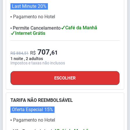
Last Minute
20%
Pagamento no Hotel
⬤
Café da Manhã
Permite Cancelamento
⬤
Internet Grátis
707,
61
R$
R$ 884,51
1 noite , 2 adultos
Impostos e taxas não inclusos
ESCOLHER
TARIFA NÃO REEMBOLSÁVEL
Oferta Especial
15%
Pagamento no Hotel
⬤