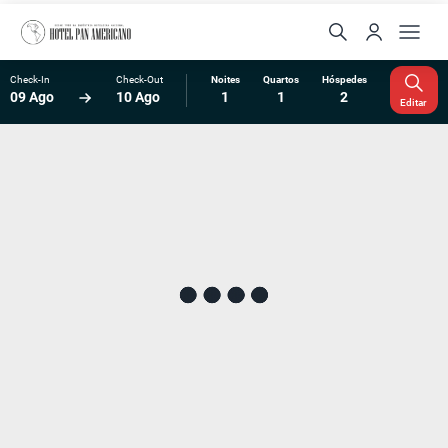
Check-In
Check-Out
Noites
Quartos
Hóspedes
09 Ago
10 Ago
1
1
2
Editar