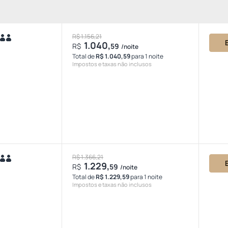
R$ 1.156,21
1.040,
R$
59
/noite
Total de
R$ 1.040,59
para 1 noite
Impostos e taxas não inclusos
R$ 1.366,21
1.229,
R$
59
/noite
Total de
R$ 1.229,59
para 1 noite
Impostos e taxas não inclusos