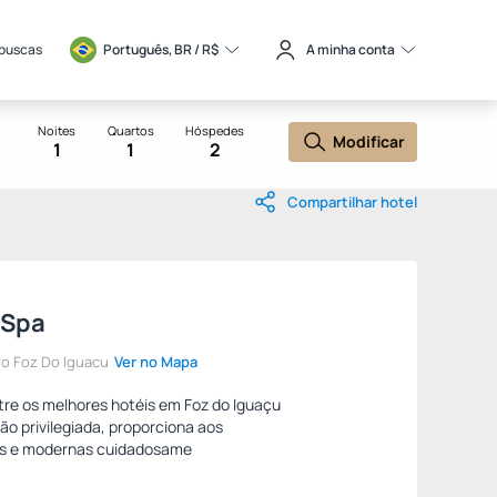
 buscas
Português, BR / 
R$
A minha conta
Noites
Quartos
Hóspedes
Modificar
1
1
2
Compartilhar hotel
 Spa
ro Foz Do Iguacu
Ver no Mapa
tre os melhores hotéis em Foz do Iguaçu
ão privilegiada, proporciona aos
s e modernas cuidadosame