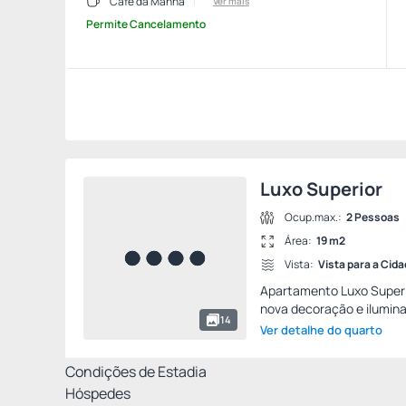
Cafe da Manhã
Ver mais
Permite Cancelamento
Luxo Superior
Ocup.max.:
2 Pessoas
Área:
19 m2
Vista:
Vista para a Cid
Apartamento Luxo Superio
nova decoração e ilumin
14
Ver detalhe do quarto
Condições de Estadia
Hóspedes