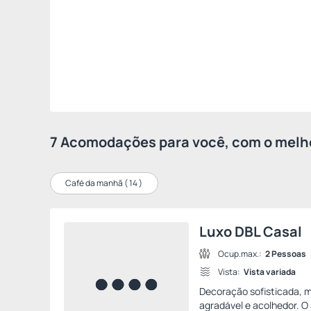
7 Acomodações para você, com o melho
Café da manhã (
14
)
Luxo DBL Casal
Ocup.max.:
2 Pessoas
Vista:
Vista variada
Decoração sofisticada,
agradável e acolhedor. O a