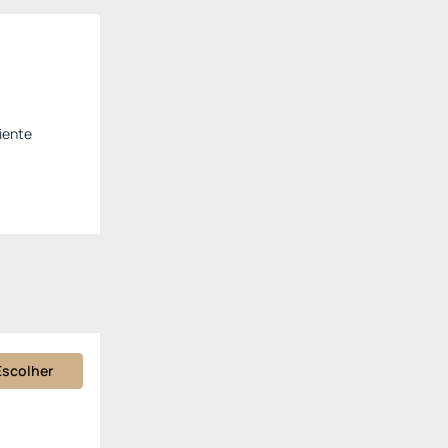
iente
Escolher