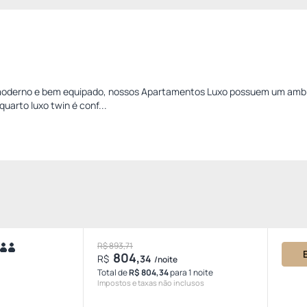
 moderno e bem equipado, nossos Apartamentos Luxo possuem um amb
quarto luxo twin é conf...
R$ 893,71
804,
R$
34
/noite
Total de
R$ 804,34
para 1 noite
Impostos e taxas não inclusos