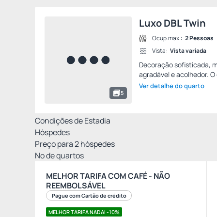
Luxo DBL Twin
Ocup.max.:
2 Pessoas
Vista:
Vista variada
Decoração sofisticada,
agradável e acolhedor. O 
Ver detalhe do quarto
5
Condições de Estadia
Hóspedes
Preço para
2
hóspedes
Nº de quartos
MELHOR TARIFA COM CAFÉ - NÃO
REEMBOLSÁVEL
Pague com Cartão de crédito
MELHOR TARIFA NADAI -10%