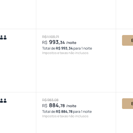
R$ 1.103,71
993,
R$
34
/noite
Total de
R$ 993,34
para 1 noite
Impostos e taxas não inclusos
R$ 983,08
884,
R$
78
/noite
Total de
R$ 884,78
para 1 noite
Impostos e taxas não inclusos