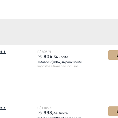
R$ 893,71
804,
R$
34
/noite
Total de
R$ 804,34
para 1 noite
Impostos e taxas não inclusos
R$ 1.103,71
993,
R$
34
/noite