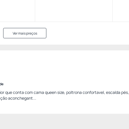
Ver mais preços
ade
r que conta com cama queen size, poltrona confortavel, escalda pés,
ação aconchegant...