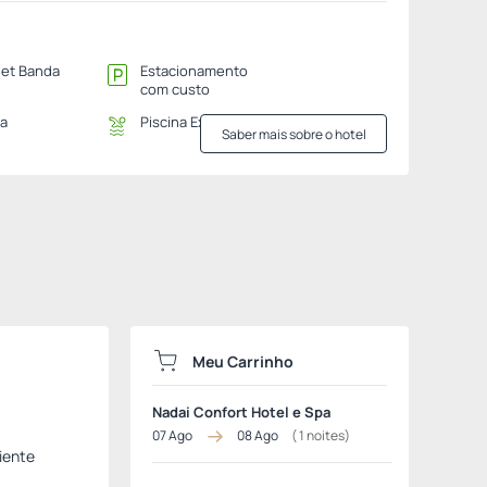
net Banda
Estacionamento
com custo
na
Piscina Exterior
Saber mais sobre o hotel
Meu Carrinho
Nadai Confort Hotel e Spa
07 Ago
08 Ago
(
1
noites)
iente