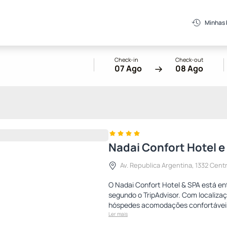
Minhas
Check-in
Check-out
07 Ago
08 Ago
Nadai Confort Hotel e
Av. Republica Argentina, 1332 Cent
O Nadai Confort Hotel & SPA está en
segundo o TripAdvisor. Com localizaç
hóspedes acomodações confortávei
Ler mais