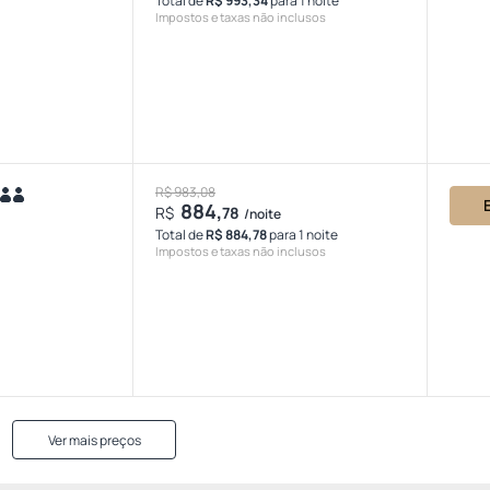
Total de
R$ 993,34
para 1 noite
Impostos e taxas não inclusos
R$ 983,08
884,
R$
78
/noite
Total de
R$ 884,78
para 1 noite
Impostos e taxas não inclusos
Ver mais preços