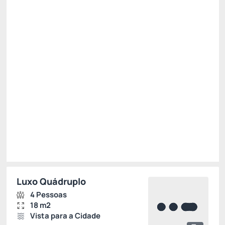
Restam 2 quartos
R$ 1.472,67
R$
1.325,
41
/noite
Total de
R$ 1.325,41
Impostos e taxas não inclusos
Escolher
Luxo Quádruplo
4 Pessoas
18 m2
Vista para a Cidade