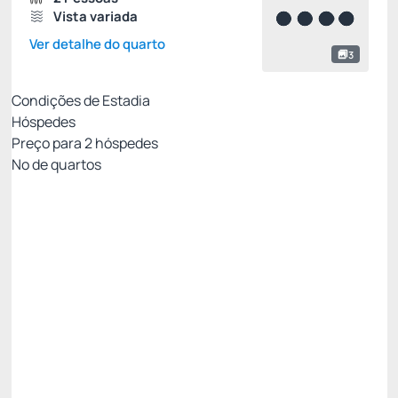
Vista variada
Ver detalhe do quarto
3
Condições de Estadia
Hóspedes
Preço para
2
hóspedes
Nº de quartos
MELHOR TARIFA COM CAFÉ - NÃO
REEMBOLSÁVEL
Preço para 2 Hóspedes:
Pague com Cartão de crédito
Cafe da Manhã
Ver mais
Não Reembolsável
MELHOR TARIFA NADAI -10%