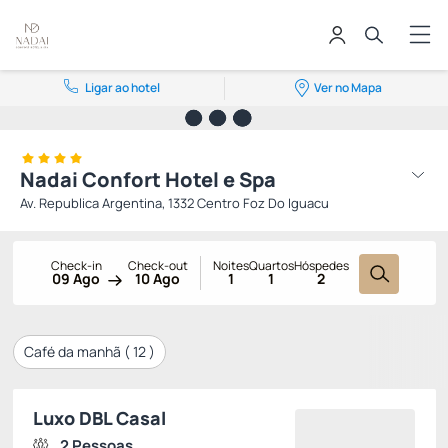
Ligar ao hotel
Ver no Mapa
Nadai Confort Hotel e Spa
Av. Republica Argentina, 1332 Centro Foz Do Iguacu
Check-in
Check-out
Noites
Quartos
Hóspedes
09 Ago
10 Ago
1
1
2
Café da manhã (
12
)
Luxo DBL Casal
2 Pessoas