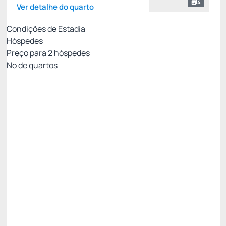
4
Ver detalhe do quarto
Condições de Estadia
Hóspedes
Preço para
2
hóspedes
Nº de quartos
MELHOR TARIFA COM CAFÉ - NÃO
REEMBOLSÁVEL
Preço para 2 Hóspedes:
Pague com Cartão de crédito
Cafe da Manhã
Ver mais
Não Reembolsável
MELHOR TARIFA NADAI -10%
R$ 1.066,73
R$
960,
06
/noite
Total de
R$ 960,06