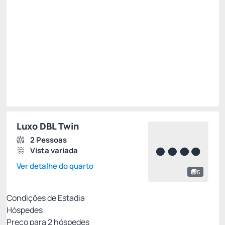
Total de
R$ 782,28
Impostos e taxas não inclusos
Escolher
Luxo DBL Twin
2 Pessoas
Vista variada
Ver detalhe do quarto
5
Condições de Estadia
Hóspedes
Preço para
2
hóspedes