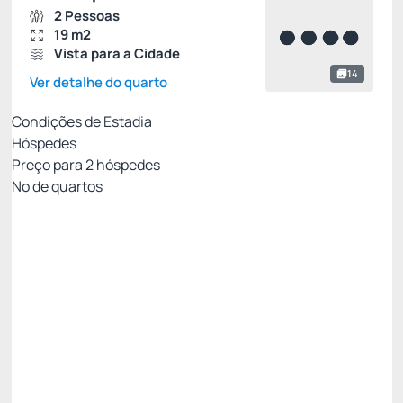
2 Pessoas
19 m2
Vista para a Cidade
14
Ver detalhe do quarto
Condições de Estadia
Hóspedes
Preço para
2
hóspedes
Nº de quartos
MELHOR TARIFA COM CAFÉ - NÃO
REEMBOLSÁVEL
Preço para 2 Hóspedes:
Pague com Cartão de crédito
Cafe da Manhã
Ver mais
Não Reembolsável
MELHOR TARIFA NADAI -10%
Restam 2 quartos