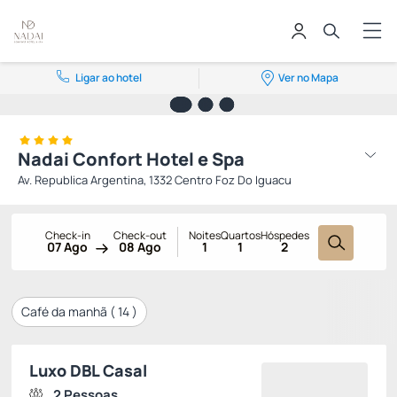
Ligar ao hotel
Ver no Mapa
Nadai Confort Hotel e Spa
Av. Republica Argentina, 1332 Centro Foz Do Iguacu
Check-in
Check-out
Noites
Quartos
Hóspedes
07 Ago
08 Ago
1
1
2
Café da manhã (
14
)
Luxo DBL Casal
2 Pessoas