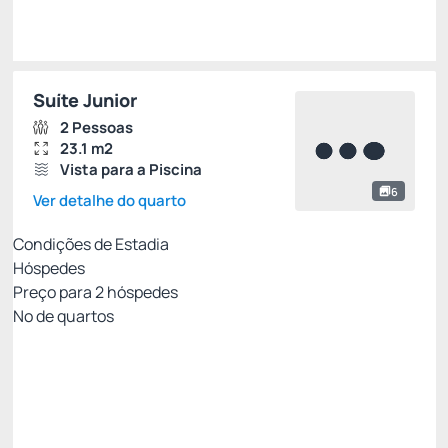
Suíte Junior
2 Pessoas
23.1 m2
Vista para a Piscina
6
Ver detalhe do quarto
Condições de Estadia
Hóspedes
Preço para
2
hóspedes
Nº de quartos
MELHOR TARIFA COM CAFÉ - NÃO
REEMBOLSÁVEL
Preço para 2 Hóspedes:
Pague com Cartão de crédito
Cafe da Manhã
Ver mais