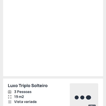
Restam 2 quartos
R$ 1.327,15
R$
1.194,
44
/noite
Total de
R$ 1.194,44
Impostos e taxas não inclusos
Escolher
Luxo Triplo Solteiro
3 Pessoas
19 m2
Vista variada