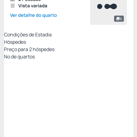
Vista variada
Ver detalhe do quarto
3
Condições de Estadia
Hóspedes
Preço para
2
hóspedes
Nº de quartos
MELHOR TARIFA COM CAFÉ - NÃO
REEMBOLSÁVEL
Preço para 2 Hóspedes:
Pague com Cartão de crédito
Cafe da Manhã
Ver mais
Não Reembolsável
MELHOR TARIFA NADAI -10%