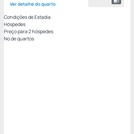
3
Ver detalhe do quarto
Condições de Estadia
Hóspedes
Preço para
2
hóspedes
Nº de quartos
MELHOR TARIFA COM CAFÉ - NÃO
REEMBOLSÁVEL
Preço para 2 Hóspedes:
Pague com Cartão de crédito
Cafe da Manhã
Ver mais
Não Reembolsável
MELHOR TARIFA NADAI -10%
R$ 1.206,50
R$
1.085,
85
/noite
Total de
R$ 1.085,85