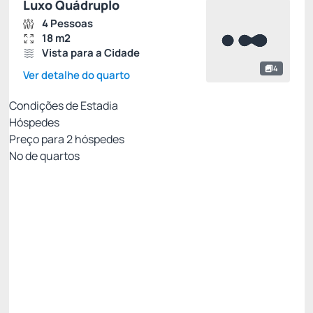
Luxo Quádruplo
4 Pessoas
18 m2
Vista para a Cidade
4
Ver detalhe do quarto
Condições de Estadia
Hóspedes
Preço para
2
hóspedes
Nº de quartos
MELHOR TARIFA COM CAFÉ - NÃO
REEMBOLSÁVEL
Preço para 2 Hóspedes:
Pague com Cartão de crédito
Cafe da Manhã
Ver mais
Não Reembolsável
MELHOR TARIFA NADAI -10%