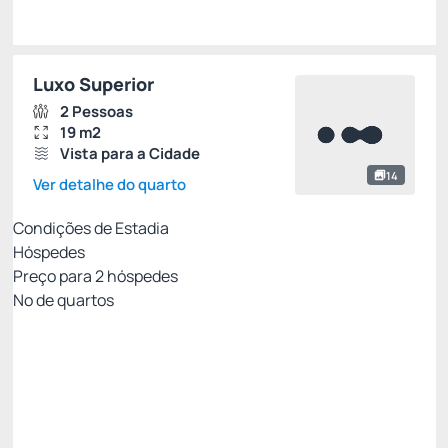
Luxo Superior
2 Pessoas
19 m2
Vista para a Cidade
14
Ver detalhe do quarto
Condições de Estadia
Hóspedes
Preço para
2
hóspedes
Nº de quartos
MELHOR TARIFA COM CAFÉ - NÃO
REEMBOLSÁVEL
Preço para 2 Hóspedes:
Pague com Cartão de crédito
Cafe da Manhã
Ver mais