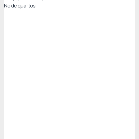
Nº de quartos
MELHOR TARIFA COM CAFÉ - NÃO
REEMBOLSÁVEL
Preço para 2 Hóspedes:
Pague com Cartão de crédito
Cafe da Manhã
Ver mais
Não Reembolsável
MELHOR TARIFA NADAI -10%
R$ 893,71
R$
804,
34
/noite
Total de
R$ 804,34
Impostos e taxas não inclusos
Escolher