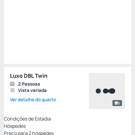
Total de
R$ 884,78
Impostos e taxas não inclusos
Escolher
Luxo DBL Twin
2 Pessoas
Vista variada
Ver detalhe do quarto
5
Condições de Estadia
Hóspedes
Preço para
2
hóspedes