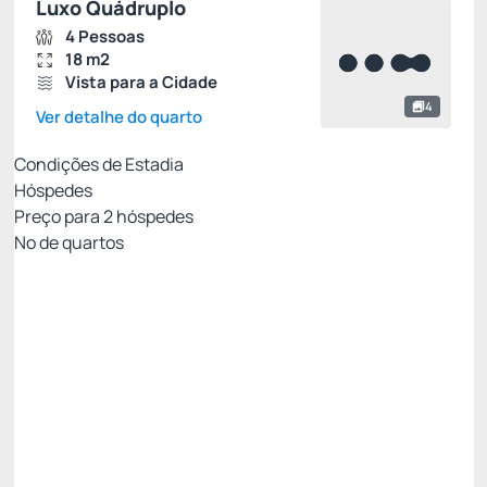
Luxo Quádruplo
4 Pessoas
18 m2
Vista para a Cidade
4
Ver detalhe do quarto
Condições de Estadia
Hóspedes
Preço para
2
hóspedes
Nº de quartos
MELHOR TARIFA COM CAFÉ - NÃO
REEMBOLSÁVEL
Preço para 2 Hóspedes:
Pague com Cartão de crédito
Cafe da Manhã
Ver mais
Não Reembolsável
MELHOR TARIFA NADAI -10%