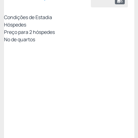
5
Condições de Estadia
Hóspedes
Preço para
2
hóspedes
Nº de quartos
MELHOR TARIFA COM CAFÉ - NÃO
REEMBOLSÁVEL
Preço para 2 Hóspedes:
Pague com Cartão de crédito
Cafe da Manhã
Ver mais
Não Reembolsável
MELHOR TARIFA NADAI -10%
Restam 2 quartos
R$ 1.584,50
R$
1.426,
05
/noite