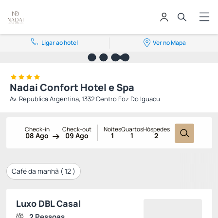
Ligar ao hotel
Ver no Mapa
Nadai Confort Hotel e Spa
Av. Republica Argentina, 1332 Centro Foz Do Iguacu
Check-in
Check-out
Noites
Quartos
Hóspedes
08 Ago
09 Ago
1
1
2
Café da manhã (
12
)
Luxo DBL Casal
2 Pessoas