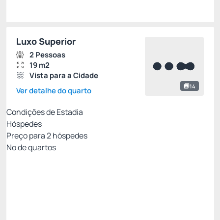
Luxo Superior
2 Pessoas
19 m2
Vista para a Cidade
14
Ver detalhe do quarto
Condições de Estadia
Hóspedes
Preço para
2
hóspedes
Nº de quartos
MELHOR TARIFA COM CAFÉ - NÃO
REEMBOLSÁVEL
Preço para 2 Hóspedes:
Pague com Cartão de crédito
Cafe da Manhã
Ver mais