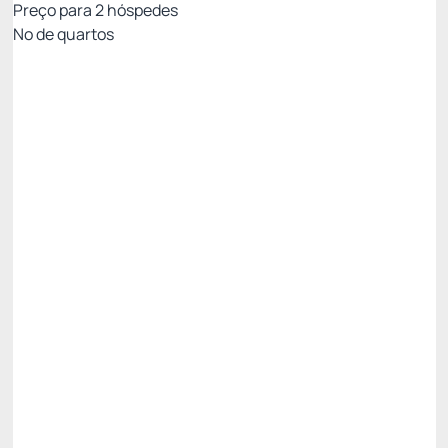
Preço para
2
hóspedes
Nº de quartos
MELHOR TARIFA COM CAFÉ - NÃO
REEMBOLSÁVEL
Preço para 2 Hóspedes:
Pague com Cartão de crédito
Cafe da Manhã
Ver mais
Não Reembolsável
MELHOR TARIFA NADAI -10%
Restam 2 quartos
R$ 1.608,67
R$
1.447,
81
/noite
Total de
R$ 1.447,81
Impostos e taxas não inclusos
Escolher