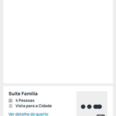
Restam 2 quartos
R$ 1.327,15
R$
1.194,
44
/noite
Total de
R$ 1.194,44
Impostos e taxas não inclusos
Escolher
Suíte Família
4 Pessoas
Vista para a Cidade
Ver detalhe do quarto