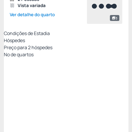
Vista variada
Ver detalhe do quarto
3
Condições de Estadia
Hóspedes
Preço para
2
hóspedes
Nº de quartos
MELHOR TARIFA COM CAFÉ - NÃO
REEMBOLSÁVEL
Preço para 2 Hóspedes:
Pague com Cartão de crédito
Cafe da Manhã
Ver mais
Não Reembolsável
MELHOR TARIFA NADAI -10%