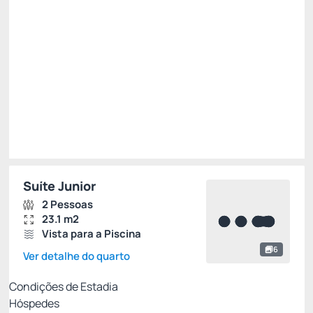
R$
1.568,
66
/noite
Total de
R$ 1.568,66
Impostos e taxas não inclusos
Escolher
Suíte Junior
2 Pessoas
23.1 m2
Vista para a Piscina
6
Ver detalhe do quarto
Condições de Estadia
Hóspedes