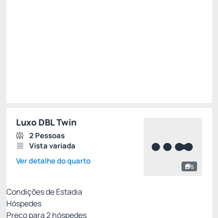
Total de
R$ 884,78
Impostos e taxas não inclusos
Escolher
Luxo DBL Twin
2 Pessoas
Vista variada
Ver detalhe do quarto
5
Condições de Estadia
Hóspedes
Preço para
2
hóspedes