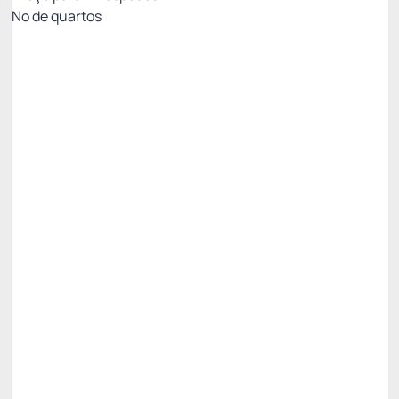
Nº de quartos
MELHOR TARIFA COM CAFÉ - NÃO
REEMBOLSÁVEL
Preço para 2 Hóspedes:
Pague com Cartão de crédito
Cafe da Manhã
Ver mais
Não Reembolsável
MELHOR TARIFA NADAI -10%
R$ 893,71
R$
804,
34
/noite
Total de
R$ 804,34
Impostos e taxas não inclusos
Escolher