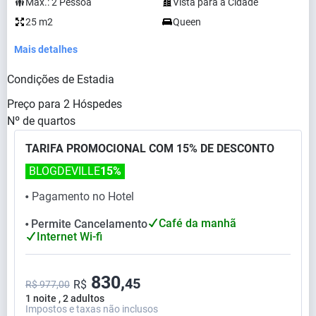
Max.:
2
Pessoa
Vista para a Cidade
25 m2
Queen
Mais detalhes
Condições de Estadia
Preço para
2
Hóspedes
Nº de quartos
TARIFA PROMOCIONAL COM 15% DE DESCONTO
BLOGDEVILLE
15%
Pagamento no Hotel
⬤
Café da manhã
Permite Cancelamento
⬤
Internet Wi-fi
830,
45
R$
R$ 977,00
1 noite , 2 adultos
Impostos e taxas não inclusos