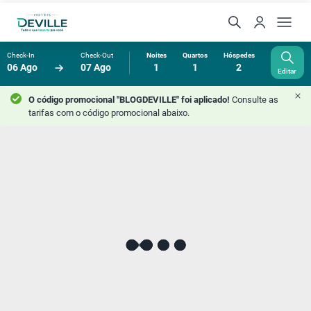
Check-In
Check-Out
Noites
Quartos
Hóspedes
06 Ago
07 Ago
1
1
2
Editar
O código promocional "BLOGDEVILLE" foi aplicado!
Consulte as
tarifas com o código promocional abaixo.