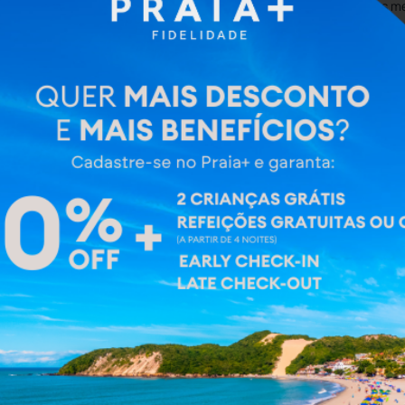
de Ponta Negra, está próximo aos me
Ler mais
A hospedagem oferece
Acessibilidade
Estac
para Cadeira de
com c
Rodas
Wifi Gratuito
53