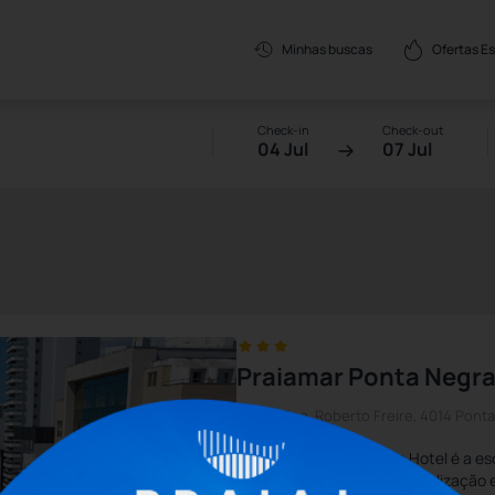
Ofertas E
Minhas buscas
Check-in
Check-out
04 Jul
07 Jul
Praiamar Ponta Negra
Av. Eng. Roberto Freire, 4014 Pont
O Praiamar Ponta Negra Hotel é a es
praticidade e excelente localização 