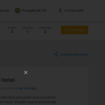
speciais
Português, BR / 
R$
A minha conta
Noites
Quartos
Hóspedes
Modificar
3
1
2
Compartilhar hotel
 Hotel
a Negra Natal
Ver no Mapa
colha ideal para quem busca conforto,
em Natal. Situado na principal avenida