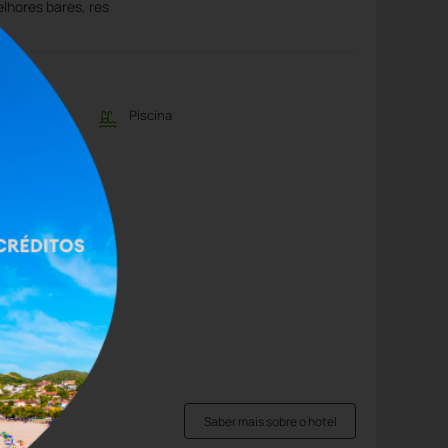
lhores bares, res
ionamento
Piscina
usto
Saber mais sobre o hotel