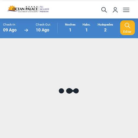
Check-In
Check-Out
Noches
Habs.
Huéspedes
09 Ago
10 Ago
1
1
2
Editar