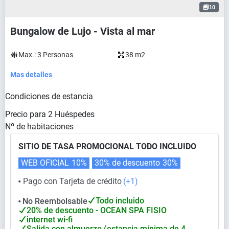
10
Bungalow de Lujo - Vista al mar
Max.:
3
Personas
38 m2
Mas detalles
Condiciones de estancia
Precio para
2
Huéspedes
Nº de habitaciones
SITIO DE TASA PROMOCIONAL TODO INCLUIDO
WEB OFICIAL
10%
30% de descuento
30%
Pago con Tarjeta de crédito
(+1)
⬤
Todo incluido
No Reembolsable
⬤
20% de descuento - OCEAN SPA FISIO
internet wi-fi
Salida con almuerzo (estancia mínima de 4