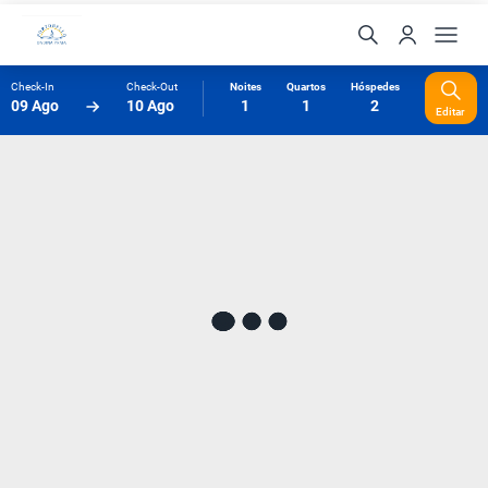
Check-In
Check-Out
Noites
Quartos
Hóspedes
09 Ago
10 Ago
1
1
2
Editar