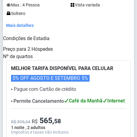
Max.:
4
Pessoa
Vista variada
Solteiro
Mais detalhes
Condições de Estadia
Preço para
2
Hóspedes
Nº de quartos
MELHOR TARIFA DISPONÍVEL PARA CELULAR
5% OFF AGOSTO E SETEMBRO
5%
Pague com Cartão de crédito
⬤
Café da Manhã
Internet
Permite Cancelamento
⬤
565,
58
R$
R$ 595,34
1 noite , 2 adultos
Impostos e taxas não inclusos