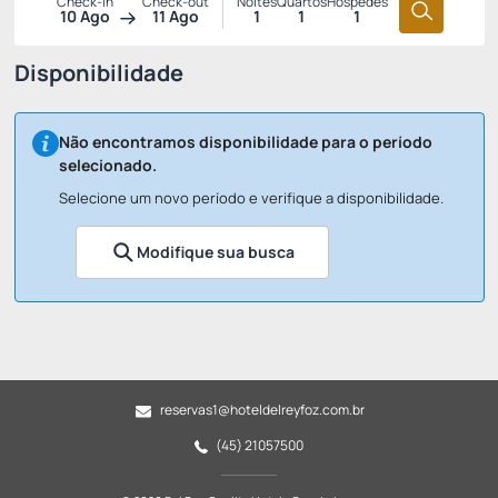
Check-in
Check-out
Noites
Quartos
Hóspedes
10 Ago
11 Ago
1
1
1
Disponibilidade
Não encontramos disponibilidade para o período
selecionado.
Selecione um novo período e verifique a disponibilidade.
Modifique sua busca
reservas1@hoteldelreyfoz.com.br
(45) 21057500