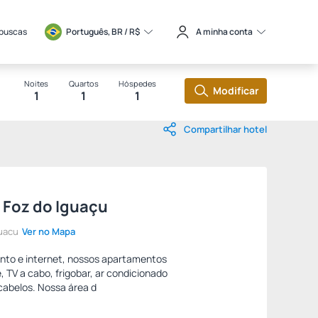
 buscas
Português, BR / 
R$
A minha conta
Noites
Quartos
Hóspedes
Modificar
1
1
1
Compartilhar hotel
- Foz do Iguaçu
guacu
Ver no Mapa
nto e internet, nossos apartamentos
TV a cabo, frigobar, ar condicionado
 cabelos. Nossa área d