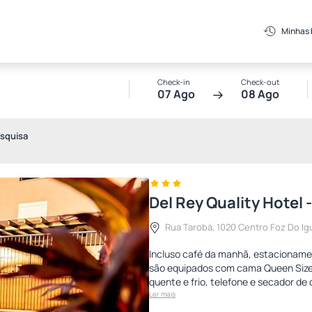
Minhas
Check-in
Check-out
07 Ago
08 Ago
squisa
Del Rey Quality Hotel 
Rua Tarobá, 1020 Centro Foz Do I
Incluso café da manhã, estacioname
são equipados com cama Queen Size, 
quente e frio, telefone e secador de
Ler mais