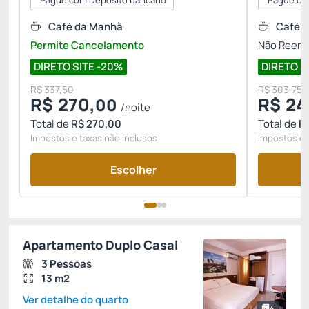
Pague com Depósito bancário
Pague co
Café da Manhã
Café 
Permite Cancelamento
Não Reemb
DIRETO SITE -20%
DIRETO S
R$ 337,50
R$ 303,75
R$
270,
R$
24
00
/noite
Total de
R$ 270,00
Total de
R
Impostos e taxas não inclusos
Impostos e 
Escolher
Apartamento Duplo Casal
3 Pessoas
13 m2
Ver detalhe do quarto
4