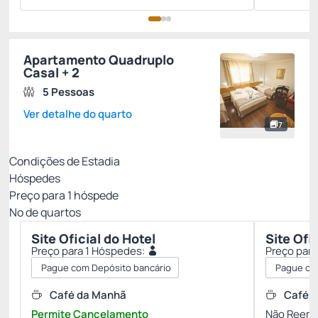
Apartamento Quadruplo
Casal + 2
5 Pessoas
Ver detalhe do quarto
7
Condições de Estadia
Hóspedes
Preço para
1
hóspede
Nº de quartos
Site Oficial do Hotel
Site Ofi
Preço para 1 Hóspedes:
Preço para
Pague com Depósito bancário
Pague co
Café da Manhã
Café 
Permite Cancelamento
Não Reemb