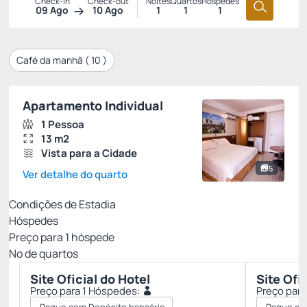
Check-in
Check-out
Noites
Quartos
Hóspedes
09 Ago
10 Ago
1
1
1
Café da manhã (
10
)
Apartamento Individual
1 Pessoa
13 m2
Vista para a Cidade
5
Ver detalhe do quarto
Condições de Estadia
Hóspedes
Preço para
1
hóspede
Nº de quartos
Site Oficial do Hotel
Site Ofi
Preço para 1 Hóspedes:
Preço para