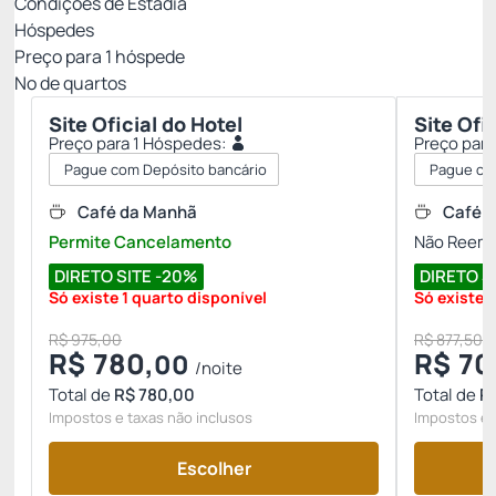
Condições de Estadia
Hóspedes
Preço para
1
hóspede
Nº de quartos
Site Oficial do Hotel
Site Ofi
Preço para 1 Hóspedes:
Preço para
Pague com Depósito bancário
Pague co
Café da Manhã
Café 
Permite Cancelamento
Não Reemb
DIRETO SITE -20%
DIRETO S
Só existe 1 quarto disponível
Só existe 
R$ 975,00
R$ 877,50
R$
780,
R$
70
00
/noite
Total de
R$ 780,00
Total de
R
Impostos e taxas não inclusos
Impostos e 
Escolher