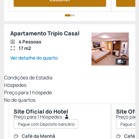
Apartamento Triplo Casal
4 Pessoas
17 m2
Ver detalhe do quarto
4
Condições de Estadia
Hóspedes
Preço para
1
hóspede
Nº de quartos
Site Oficial do Hotel
Site Ofi
Preço para 1 Hóspedes:
Preço para
Pague com Depósito bancário
Pague co
Café da Manhã
Café 