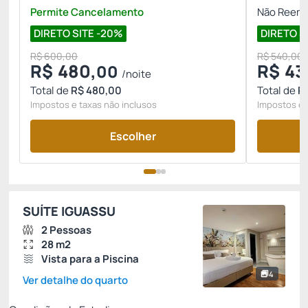
Permite Cancelamento
Não Reemb
DIRETO SITE -20%
DIRETO S
R$ 600,00
R$ 540,00
R$
480,
R$
43
00
/noite
Total de
R$ 480,00
Total de
R
Impostos e taxas não inclusos
Impostos e 
Escolher
SUÍTE IGUASSU
2 Pessoas
28 m2
Vista para a Piscina
4
Ver detalhe do quarto