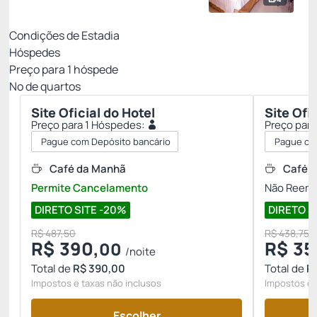
Condições de Estadia
Hóspedes
Preço para
1
hóspede
Nº de quartos
Site Oficial do Hotel
Site Ofi
Preço para 1 Hóspedes:
Preço para
Pague com Depósito bancário
Pague co
Café da Manhã
Café 
Permite Cancelamento
Não Reemb
DIRETO SITE -20%
DIRETO S
R$ 487,50
R$ 438,75
R$
390,
R$
35
00
/noite
Total de
R$ 390,00
Total de
R
Impostos e taxas não inclusos
Impostos e 
Escolher